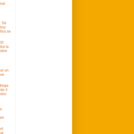
onal
 Tal
 hoy
ños se
00
tra la
obre
ar un
que
trega
 de 4
ados
mo
 en
 el
ue