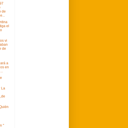
 97
é
o de
e...
ntina
iga el
mo
os vi
aban
e de
ará a
dos en
...
de
r La
,de
 Quién
n "