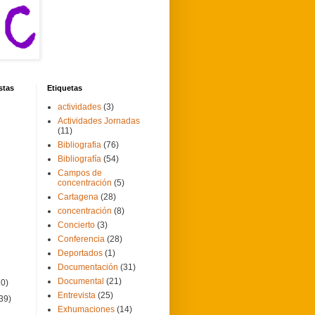
stas
Etiquetas
actividades
(3)
Actividades Jornadas
(11)
Bibliografia
(76)
Bibliografía
(54)
Campos de
concentración
(5)
Cartagena
(28)
concentración
(8)
Concierto
(3)
Conferencia
(28)
Deportados
(1)
Documentación
(31)
Documental
(21)
20)
Entrevista
(25)
39)
Exhumaciones
(14)