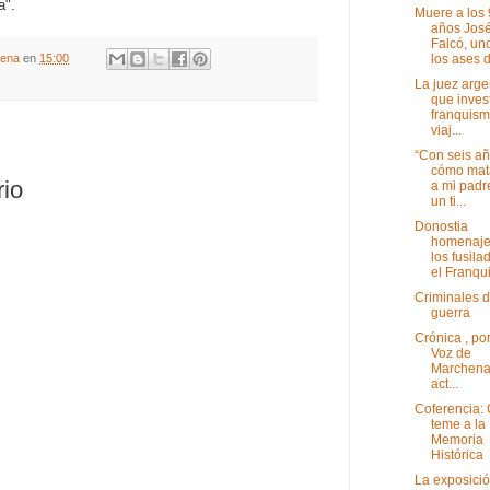
a".
Muere a los
años Jos
Falcó, un
los ases d
gena
en
15:00
La juez arge
que invest
franquis
viaj...
“Con seis añ
cómo mat
rio
a mi padr
un ti...
Donostia
homenaje
los fusila
el Franqui
Criminales 
guerra
Crónica , po
Voz de
Marchena
act...
Coferencia:
teme a la
Memoria
Histórica
La exposició