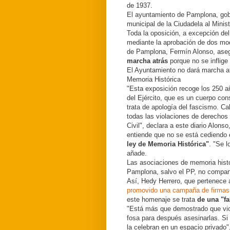
de 1937.
El ayuntamiento de Pamplona, gob
municipal de la Ciudadela al Minis
Toda la oposición, a excepción del
mediante la aprobación de dos moc
de Pamplona, Fermín Alonso, ase
marcha atrás
porque no se inflige
El Ayuntamiento no dará marcha atr
Memoria Histórica
"Esta exposición recoge los 250 añ
del Ejército, que es un cuerpo con
trata de apología del fascismo. C
todas las violaciones de derecho
Civil", declara a este diario Alons
entiende que no se está cediendo 
ley de Memoria Histórica"
. "Se 
añade.
Las asociaciones de memoria histór
Pamplona, salvo el PP, no compart
Así, Hedy Herrero, que pertenece 
promovido una campaña de firmas p
este homenaje se trata
de una "fal
"Está más que demostrado que viol
fosa para después asesinarlas. Si 
la celebran en un espacio privado"