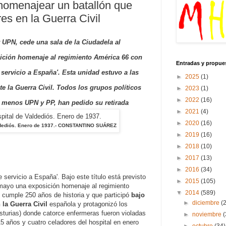
omenajear un batallón que
es en la Guerra Civil
UPN, cede una sala de la Ciudadela al
sición homenaje al regimiento América 66 con
Entradas y propue
e servicio a España'. Esta unidad estuvo a las
►
2025
(1)
e la Guerra Civil. Todos los grupos políticos
►
2023
(1)
►
2022
(16)
, menos UPN y PP, han pedido su retirada
►
2021
(4)
►
2020
(16)
dediós. Enero de 1937.
- CONSTANTINO SUÁREZ
►
2019
(16)
►
2018
(10)
►
2017
(13)
►
2016
(34)
 servicio a España'. Bajo este título está previsto
►
2015
(105)
 mayo una exposición homenaje al regimiento
▼
2014
(589)
 cumple 250 años de historia y que participó
bajo
►
diciembre
(
 la Guerra Civil
española y protagonizó los
turias) donde catorce enfermeras fueron violadas
►
noviembre
(
5 años y cuatro celadores del hospital en enero
►
octubre
(34)