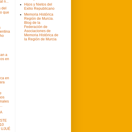
l n...
Hijos y Nietos del
s del
Exilio Republicano
mo que
Memoria Histórica
Región de Murcia.
Blog de la
Federación de
a
Asociaciones de
entina
Memoria Histórica de
cho
la Región de Murcia
an a
dos en
ca en
ara
e
gos
onales
..
A
STE
10
 UJUÉ