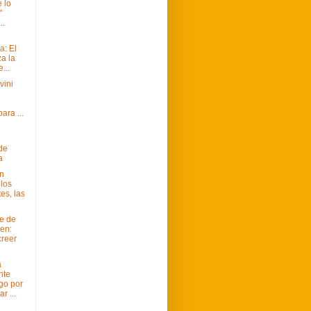
 lo
"
..
a: El
a la
...
vini
l
ara ...
 de
a
án
los
es, las
e de
en:
creer
a
nte
go por
r ...