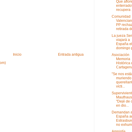
Que aflore
enterrado
recupera .
Comunidad
Valencian
PP rechaz
retirada de
La jueza Ser
viajará a
España e
domingo p
Inicio
Entrada antigua
Asociación
Memoria
tom)
Histórica
Cartagen
"Se nos est
muriendo 
querellant
vícti...
Supervivient
Mauthaus
"Dejé de 
en dio...
Demandan 
España a
Estrasbur
no exhuma
Amnistía