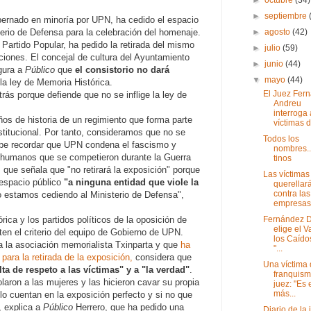
►
septiembre
ernado en minoría por UPN, ha cedido el espacio
►
agosto
(42)
terio de Defensa para la celebración del homenaje.
 Partido Popular, ha pedido la retirada del mismo
►
julio
(59)
iones. El concejal de cultura del Ayuntamiento
►
junio
(44)
gura a
Público
que
el consistorio no dará
▼
mayo
(44)
 la ley de Memoria Histórica.
El Juez Fer
ás porque defiende que no se inflige la ley de
Andreu
interroga
os de historia de un regimiento que forma parte
víctimas d.
stitucional. Por tanto, consideramos que no se
Todos los
abe recordar que UPN condena el fascismo y
nombres..
s humanos que se competieron durante la Guerra
tinos
o, que señala que "no retirará la exposición" porque
Las víctimas
espacio público
"a ninguna entidad que viole la
querellar
contra las
lo estamos cediendo al Ministerio de Defensa",
empresas 
Fernández D
ica y los partidos políticos de la oposición de
elige el V
en el criterio del equipo de Gobierno de UPN.
los Caído
a la asociación memorialista Txinparta y que
ha
"...
ara la retirada de la exposición,
considera que
Una víctima 
ta de respeto a las víctimas" y a "la verdad"
.
franquism
aron a las mujeres y las hicieron cavar su propia
juez: "Es 
más...
lo cuentan en la exposición perfecto y si no que
, explica a
Público
Herrero, que ha pedido una
Diario de la