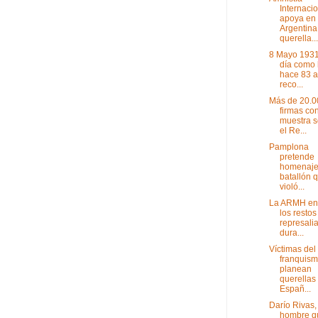
Internaci
apoya en
Argentina
querella...
8 Mayo 1931
día como
hace 83 a
reco...
Más de 20.0
firmas con
muestra s
el Re...
Pamplona
pretende
homenaje
batallón 
violó...
La ARMH en
los restos
represali
dura...
Víctimas del
franquis
planean
querellas
Españ...
Darío Rivas,
hombre q