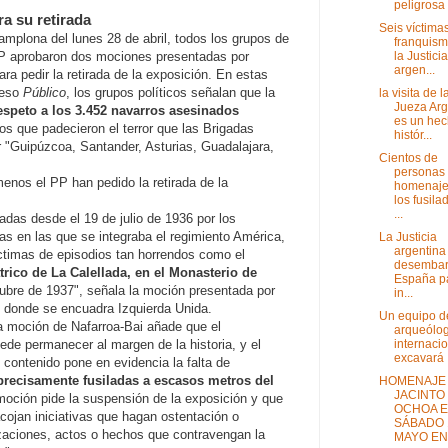
peligrosa a
a su retirada
Seis víctima
mplona del lunes 28 de abril, todos los grupos de
franquis
la Justicia
PP aprobaron dos mociones presentadas por
argen...
ra pedir la retirada de la exposición. En estas
ceso
Público
, los grupos políticos señalan que la
la visita de l
Jueza Arg
espeto a los 3.452 navarros asesinados
es un he
os que padecieron el terror que las Brigadas
histór...
 "Guipúzcoa, Santander, Asturias, Guadalajara,
Cientos de
personas
enos el PP han pedido la retirada de la
homenaje
los fusila
...
das desde el 19 de julio de 1936 por los
as en las que se integraba el regimiento América,
La Justicia
argentina
íctimas de episodios tan horrendos como el
desembar
trico de La Calellada, en el Monasterio de
España p
ubre de 1937", señala la moción presentada por
in...
l donde se encuadra Izquierda Unida.
Un equipo d
da moción de Nafarroa-Bai añade que el
arqueólo
internaci
e permanecer al margen de la historia, y el
excavará .
contenido pone en evidencia la falta de
recisamente fusiladas a escasos metros del
HOMENAJE 
JACINTO
a moción pide la suspensión de la exposición y que
OCHOA E
ojan iniciativas que hagan ostentación o
SÁBADO 
izaciones, actos o hechos que contravengan la
MAYO EN