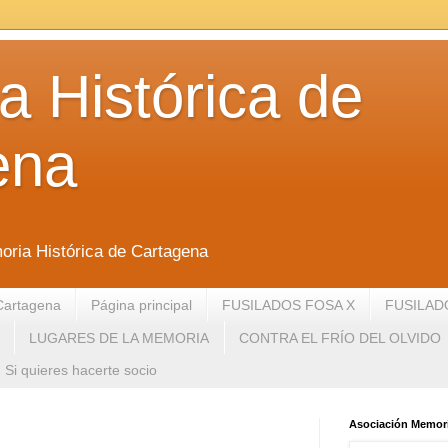
 Histórica de
ena
oria Histórica de Cartagena
Cartagena
Página principal
FUSILADOS FOSA X
FUSILAD
LUGARES DE LA MEMORIA
CONTRA EL FRÍO DEL OLVIDO
Si quieres hacerte socio
Asociación Memori