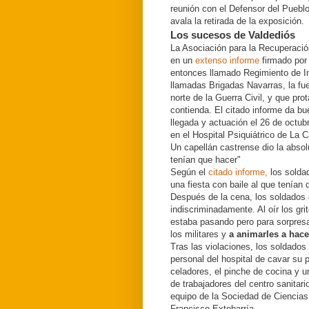
reunión con el Defensor del Pueblo
avala la retirada de la exposición.
Los sucesos de Valdediós
La Asociación para la Recuperació
en un
extenso informe
firmado por 
entonces llamado Regimiento de I
llamadas Brigadas Navarras, la fue
norte de la Guerra Civil, y que pro
contienda. El citado informe da b
llegada y actuación el 26 de octu
en el Hospital Psiquiátrico de La 
Un capellán castrense dio la absol
tenían que hacer"
Según el
citado informe,
los soldad
una fiesta con baile al que tenían 
Después de la cena, los soldados 
indiscriminadamente. Al oír los gr
estaba pasando pero para sorpresa 
los militares y
a animarles a hace
Tras las violaciones, los soldados 
personal del hospital de cavar su 
celadores, el pinche de cocina y u
de trabajadores del centro sanitari
equipo de la Sociedad de Ciencias
Francisco Extebarría.