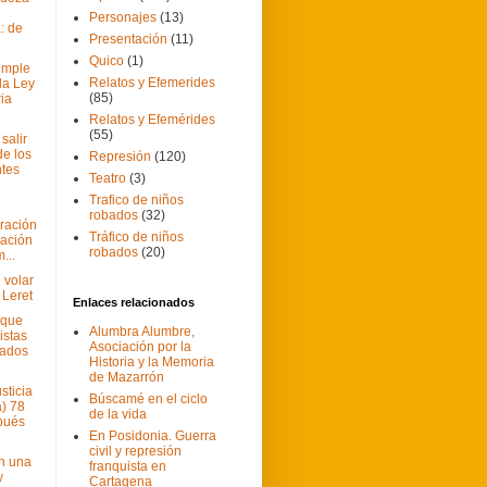
n
Personajes
(13)
: de
Presentación
(11)
Quico
(1)
umple
Relatos y Efemerides
la Ley
(85)
ia
Relatos y Efemérides
(55)
salir
de los
Represión
(120)
tes
Teatro
(3)
Trafico de niños
robados
(32)
ración
Tráfico de niños
ración
robados
(20)
...
 volar
 Leret
Enlaces relacionados
 que
Alumbra Alumbre,
istas
Asociación por la
gados
Historia y la Memoria
de Mazarrón
usticia
Búscamé en el ciclo
a) 78
de la vida
pués
En Posidonia. Guerra
civil y represión
n una
franquista en
y
Cartagena