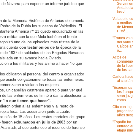
Servini e
 de Navarra para exponer un informe jurídico que
Andalucía
las ví...
Valladolid c
n de la Memoria Histórica de Asturias documenta
a medias 
Pedro de la Rubia los sucesos de Valdediós. El
de Memor
Histó...
nfantería América nº 23 quedó encuadrado en las
rza militar con la que Mola luchó en el frente
"Franco va a 
tagonizó uno de los episodios más tristes de la
del Valle 
Caídos an
uena cuenta
con testimonios de la época
de la
o...
bre de 1937 de soldados de las Brigadas Navarras
Actos de
Calellada en su avance hacia Oviedo.
conmemo
ución a los militares y les animó a hacer "lo que
de la libe
de los cam
os obligaron al personal del centro a organizador
Carlota hace
que asistir obligatoriamente todas las enfermeras.
al capitán
comenzaron a violar a las mujeres
"Esperamos
itos, un capellán castrense apareció para ver qué
los franqu
de las enfermeras se limitó a dar la absolución a
sean juz
como ...
r "lo que tienen que hacer".
dieron orden a las enfermeras y al resto del
Cita con la j
(argentin
propia fosa. Las asesinaron junto a cuatro
años des
na niña de 15 años. Los restos mortales del grupo
"España ha
o fueron
exhumados en julio de 2003
por un
entrado e
 Aranzadi, al que pertenece el reconocido forense
etapa mu