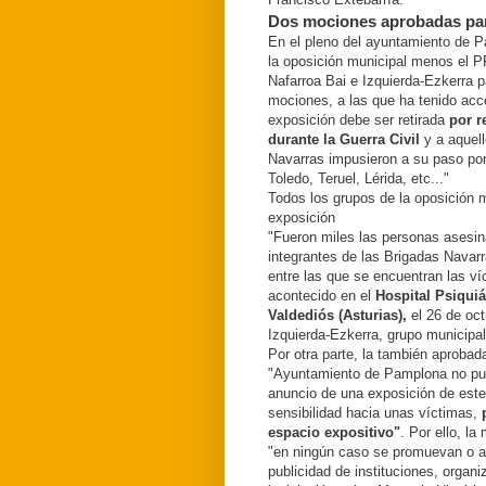
Dos mociones aprobadas par
En el pleno del ayuntamiento de Pa
la oposición municipal menos el 
Nafarroa Bai e Izquierda-Ezkerra pa
mociones, a las que ha tenido ac
exposición debe ser retirada
por r
durante la Guerra Civil
y a aquell
Navarras impusieron a su paso por
Toledo, Teruel, Lérida, etc..."
Todos los grupos de la oposición m
exposición
"Fueron miles las personas asesina
integrantes de las Brigadas Navarr
entre las que se encuentran las v
acontecido en el
Hospital Psiquiá
Valdediós (Asturias),
el 26 de oct
Izquierda-Ezkerra, grupo municipa
Por otra parte, la también aproba
"Ayuntamiento de Pamplona no pued
anuncio de una exposición de este 
sensibilidad hacia unas víctimas,
p
espacio expositivo"
. Por ello, l
"en ningún caso se promuevan o ac
publicidad de instituciones, organ