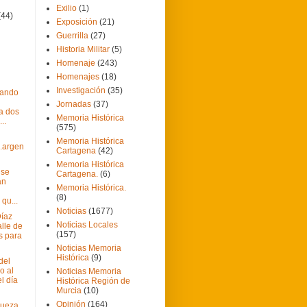
Exilio
(1)
(44)
Exposición
(21)
Guerrilla
(27)
Historia Militar
(5)
Homenaje
(243)
Homenajes
(18)
Investigación
(35)
nando
Jornadas
(37)
 a dos
Memoria Histórica
..
(575)
Memoria Histórica
.argen
Cartagena
(42)
Memoria Histórica
 se
Cartagena.
(6)
án
Memoria Histórica.
(8)
qu...
Noticias
(1677)
íaz
Noticias Locales
alle de
(157)
s para
Noticias Memoria
Histórica
(9)
del
o al
Noticias Memoria
el día
Histórica Región de
Murcia
(10)
Opinión
(164)
 jueza