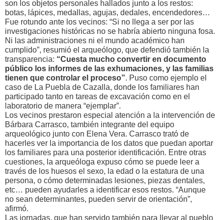
son los objetos personales hallados junto a los restos:
botas, lápices, medallas, agujas, dedales, encendedores…
Fue rotundo ante los vecinos: “Si no llega a ser por las
investigaciones históricas no se habría abierto ninguna fosa.
Ni las administraciones ni el mundo académico han
cumplido”, resumió el arqueólogo, que defendió también la
transparencia:
“Cuesta mucho convertir en documento
público los informes de las exhumaciones, y las familias
tienen que controlar el proceso”
. Puso como ejemplo el
caso de La Puebla de Cazalla, donde los familiares han
participado tanto en tareas de excavación como en el
laboratorio de manera “ejemplar”.
Los vecinos prestaron especial atención a la intervención de
Bárbara Carrasco, también integrante del equipo
arqueológico junto con Elena Vera. Carrasco trató de
hacerles ver la importancia de los datos que puedan aportar
los familiares para una posterior identificación. Entre otras
cuestiones, la arqueóloga expuso cómo se puede leer a
través de los huesos el sexo, la edad o la estatura de una
persona, o cómo determinadas lesiones, piezas dentales,
etc… pueden ayudarles a identificar esos restos. “Aunque
no sean determinantes, pueden servir de orientación”,
afirmó.
Las jornadas, que han servido también para llevar al pueblo