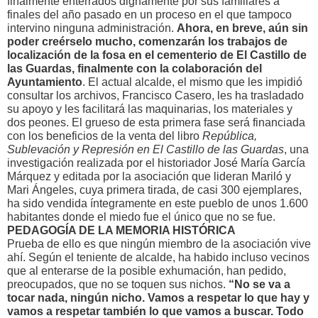
finalmente enterrados dignamente por sus familiares a
finales del año pasado en un proceso en el que tampoco
intervino ninguna administración.
Ahora, en breve, aún sin
poder creérselo mucho, comenzarán los trabajos de
localización de la fosa en el cementerio de El Castillo de
las Guardas, finalmente con la colaboración del
Ayuntamiento
. El actual alcalde, el mismo que les impidió
consultar los archivos, Francisco Casero, les ha trasladado
su apoyo y les facilitará las maquinarias, los materiales y
dos peones. El grueso de esta primera fase será financiada
con los beneficios de la venta del libro
República,
Sublevación y Represión en El Castillo de las Guardas
, una
investigación realizada por el historiador José María García
Márquez y editada por la asociación que lideran Mariló y
Mari Ángeles, cuya primera tirada, de casi 300 ejemplares,
ha sido vendida íntegramente en este pueblo de unos 1.600
habitantes donde el miedo fue el único que no se fue.
PEDAGOGÍA DE LA MEMORIA HISTÓRICA
Prueba de ello es que ningún miembro de la asociación vive
ahí. Según el teniente de alcalde, ha habido incluso vecinos
que al enterarse de la posible exhumación, han pedido,
preocupados, que no se toquen sus nichos.
“No se va a
tocar nada, ningún nicho. Vamos a respetar lo que hay y
vamos a respetar también lo que vamos a buscar. Todo