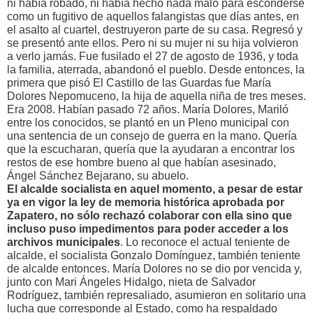
ni había robado, ni había hecho nada malo para esconderse
como un fugitivo de aquellos falangistas que días antes, en
el asalto al cuartel, destruyeron parte de su casa. Regresó y
se presentó ante ellos. Pero ni su mujer ni su hija volvieron
a verlo jamás. Fue fusilado el 27 de agosto de 1936, y toda
la familia, aterrada, abandonó el pueblo. Desde entonces, la
primera que pisó El Castillo de las Guardas fue María
Dolores Nepomuceno, la hija de aquella niña de tres meses.
Era 2008. Habían pasado 72 años. María Dolores, Mariló
entre los conocidos, se plantó en un Pleno municipal con
una sentencia de un consejo de guerra en la mano. Quería
que la escucharan, quería que la ayudaran a encontrar los
restos de ese hombre bueno al que habían asesinado,
Ángel Sánchez Bejarano, su abuelo.
El alcalde socialista en aquel momento, a pesar de estar
ya en vigor la ley de memoria histórica aprobada por
Zapatero, no sólo rechazó colaborar con ella sino que
incluso puso impedimentos para poder acceder a los
archivos municipales
. Lo reconoce el actual teniente de
alcalde, el socialista Gonzalo Domínguez, también teniente
de alcalde entonces. María Dolores no se dio por vencida y,
junto con Mari Ángeles Hidalgo, nieta de Salvador
Rodríguez, también represaliado, asumieron en solitario una
lucha que corresponde al Estado, como ha respaldado