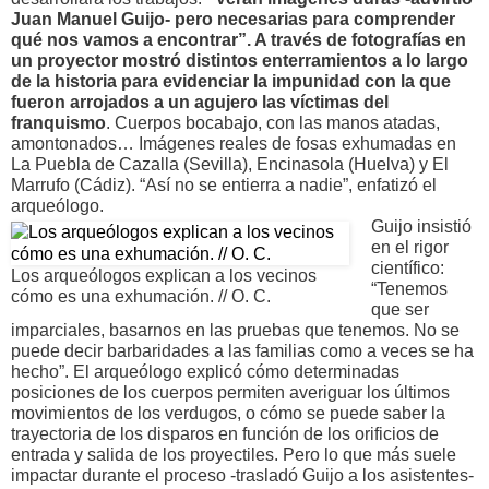
Juan Manuel Guijo- pero necesarias para comprender
qué nos vamos a encontrar”. A través de fotografías en
un proyector mostró distintos enterramientos a lo largo
de la historia para evidenciar la impunidad con la que
fueron arrojados a un agujero las víctimas del
franquismo
. Cuerpos bocabajo, con las manos atadas,
amontonados… Imágenes reales de fosas exhumadas en
La Puebla de Cazalla (Sevilla), Encinasola (Huelva) y El
Marrufo (Cádiz). “Así no se entierra a nadie”, enfatizó el
arqueólogo.
Guijo insistió
en el rigor
científico:
Los arqueólogos explican a los vecinos
“Tenemos
cómo es una exhumación. // O. C.
que ser
imparciales, basarnos en las pruebas que tenemos. No se
puede decir barbaridades a las familias como a veces se ha
hecho”. El arqueólogo explicó cómo determinadas
posiciones de los cuerpos permiten averiguar los últimos
movimientos de los verdugos, o cómo se puede saber la
trayectoria de los disparos en función de los orificios de
entrada y salida de los proyectiles. Pero lo que más suele
impactar durante el proceso -trasladó Guijo a los asistentes-