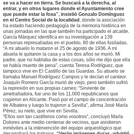
se va a hacer en tierra. Se buscará a la derecha, al
entrar, y en otros lugares donde el Ayuntamiento cree
que puede estar la fosa”, insistió Gonzalo Domínguez
en el Centro Social de la localidad
, donde la asociación
ha estado haciendo pedagogía de la memoria histórica en
unas jornadas en las que también ha participado el alcalde.
García Márquez identifica en su investigación a 139
personas represaliadas en el pueblo, 80 de ellas fusiladas.
“A mi abuelo lo mataron el 25 de agosto de 1936. A mi
abuela le quitaron la casa y a los dos años se murió. Mi
padre, que no hablaba de estas cosas, sólo me dijo que ella
se había muerto de pena”, cuenta Teresa Rodríguez, que
tampoco vive en El Castillo de las Guardas. Su abuelo se
llamaba Manuel Rodríguez Campos y le decían
el cantaor
.
Joaquín Romero García murió de viejo, pero también sufrió
la represión en sus propias carnes: “Sirviente de
ametralladora, fue uno de los 11.000 republicanos que
cogieron en Alicante. Pasó por el campo de concentración
de Albatera y luego lo trajeron a Sevilla”, afirma José María
Pérez, su nieto, que vive en Sevilla.
“Ellos son tan castilleros como vosotros”, concluyó María
Dolores ante medio centenar de vecinos, que asistieron
inmóviles a la intervención del equipo arqueológico que
desarrollará los trabajos.
“Verán imágenes duras -advirtió