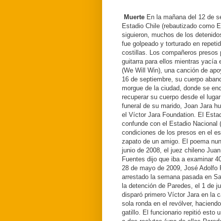
Muerte
En la mañana del 12 de se
Estadio Chile (rebautizado como E
siguieron, muchos de los detenidos
fue golpeado y torturado en repet
costillas. Los compañeros presos p
guitarra para ellos mientras yacía
(We Will Win), una canción de apoy
16 de septiembre, su cuerpo aban
morgue de la ciudad, donde se enc
recuperar su cuerpo desde el lugar
funeral de su marido, Joan Jara hu
el Víctor Jara Foundation.
El Esta
confunde con el Estadio Nacional 
condiciones de los presos en el e
zapato de un amigo.
El poema nun
junio de 2008, el juez chileno Jua
Fuentes dijo que iba a examinar 4
28 de mayo de 2009, José Adolfo P
arrestado la semana pasada en Sa
la detención de Paredes, el 1 de jun
disparó primero Víctor Jara en la
sola ronda en el revólver, haciendo
gatillo.
El funcionario repitió esto