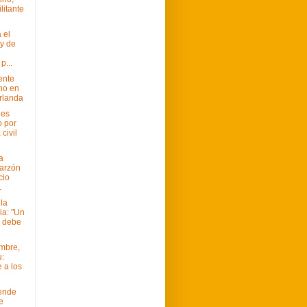
ilitante
 el
ey de
p...
ente
no en
Irlanda
 es
 por
 civil
a
arzón
cio
.
la
a: "Un
o debe
embre,
:
 a los
lende
e