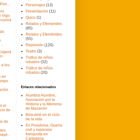
Pon...
Personajes
(13)
ero
Presentación
(11)
e Vigo
Quico
(1)
currirá
Relatos y Efemerides
(85)
jas
Relatos y Efemérides
(55)
e
...
Represión
(120)
Teatro
(3)
cogerá
un
Trafico de niños
robados
(32)
a los
Tráfico de niños
robados
(20)
s en
Campo
Enlaces relacionados
ación
Alumbra Alumbre,
Asociación por la
Historia y la Memoria
n el
de Mazarrón
icio de
Búscamé en el ciclo
de la vida
io de
En Posidonia. Guerra
civil y represión
ntos
franquista en
sept...
Cartagena