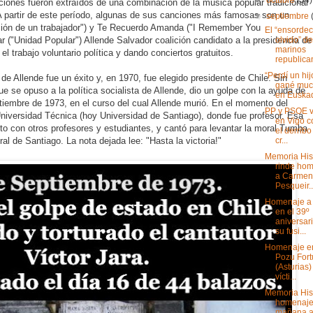
iones fueron extraídos de una combinación de la música popular tradicional
A partir de este período, algunas de sus canciones más famosas son un
▼
septiembre
ación de un trabajador") y Te Recuerdo Amanda ("I Remember You
El “ensorde
olvido” de
 ("Unidad Popular") Allende Salvador coalición candidato a la presidencia de
marinos
el trabajo voluntario política y dando conciertos gratuitos.
republican
“Perdí un hij
e Allende fue un éxito y, en 1970, fue elegido presidente de Chile.
Sin
gané muc
ue se opuso a la política socialista de Allende, dio un golpe con la ayuda de
en Euskad
ptiembre de 1973, en el curso del cual Allende murió.
En el momento del
PP y PSOE v
Universidad Técnica (hoy Universidad de Santiago), donde fue profesor.
Esa
en Vigo c
to con otros profesores y estudiantes, y cantó para levantar la moral.
Tumba
el derribo
cr...
ral de Santiago.
La nota dejada lee: "Hasta la victoria!"
Memoria His
rinde ho
a Carmen
Pesqueir..
Homenaje a 
en el 39º
aniversar
su fusi...
Homenaje en
Pozu For
(Asturias)
vícti...
Memoria His
homenaj
mañana 