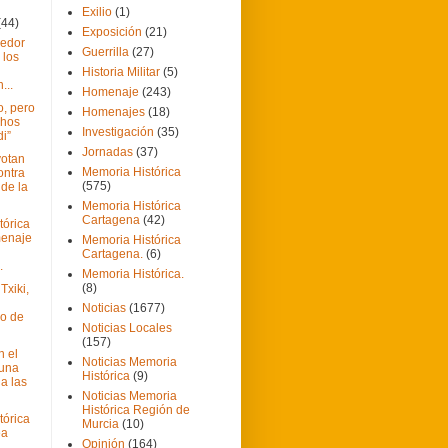
Exilio
(1)
(44)
Exposición
(21)
cedor
Guerrilla
(27)
 los
Historia Militar
(5)
...
Homenaje
(243)
o, pero
Homenajes
(18)
hos
Investigación
(35)
i”
Jornadas
(37)
otan
Memoria Histórica
ontra
(575)
 de la
Memoria Histórica
Cartagena
(42)
tórica
menaje
Memoria Histórica
Cartagena.
(6)
.
Memoria Histórica.
(8)
Txiki,
Noticias
(1677)
io de
Noticias Locales
(157)
 el
Noticias Memoria
tuna
Histórica
(9)
 a las
Noticias Memoria
Histórica Región de
tórica
Murcia
(10)
ea
Opinión
(164)
a