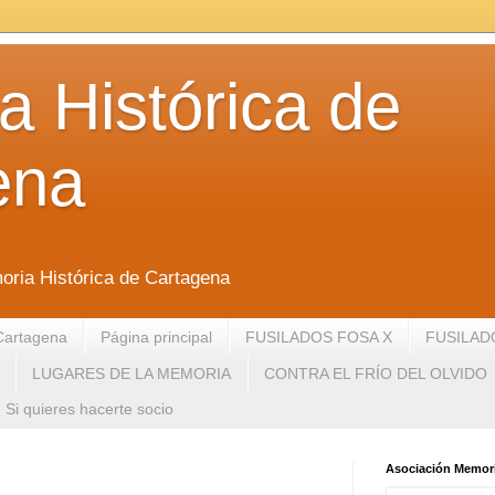
 Histórica de
ena
oria Histórica de Cartagena
Cartagena
Página principal
FUSILADOS FOSA X
FUSILAD
LUGARES DE LA MEMORIA
CONTRA EL FRÍO DEL OLVIDO
Si quieres hacerte socio
Asociación Memori