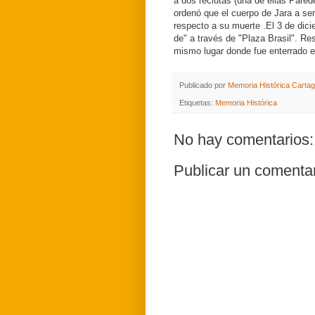
a dos reclutas (una de ellas Parede
ordenó que el cuerpo de Jara a s
respecto a su muerte
.
El 3 de dic
de" a través de "Plaza Brasil".
Res
mismo lugar donde fue enterrado 
Publicado por
Memoria Histórica Carta
Etiquetas:
Memoria Histórica
No hay comentarios:
Publicar un comenta