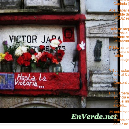
Capirota (
Abel Caball
alcalde d
(PSOE) re
...
Tirón de ore
judicial al
alcalde d
Valladolid 
El Mazucu a
mañana 
cálido
homenaje 
...
VIII Jornada
tono al 
de
Concentr
de...
Rita Barberá
anuncia e
BOE el in
expedi...
39 aniversar
los
fusilamie
del 27 de 