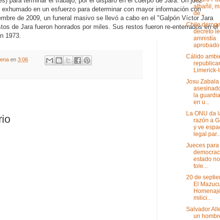
s) para terminar el trabajo, por el disparo en el cuerpo de Jara. Un juez
albañil, m
er exhumado en un esfuerzo para determinar con mayor información con
de...
iembre de 2009, un funeral masivo se llevó a cabo en el "Galpón Víctor Jara
Chile deroga
tos de Jara fueron honrados por miles.
Sus restos fueron re-enterrados en el
decreto l
en 1973.
amnistía
aprobado 
Cálido ambi
gena
en
3:06
republica
Limerick-
Josu Zabala
asesinado
la guardia
en u...
La ONU da l
rio
razón a G
y ve espa
legal par..
Jueces para 
democraci
estado n
tole...
20 de septi
El Mazucu
Homenaje
milici...
Salvador Al
un hombr