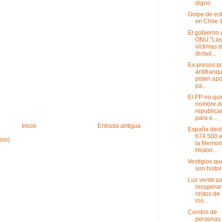
digno
Golpe de es
en Chile 
El gobierno 
ONU:"Las
víctimas d
dictad...
Ex-presos po
antifranqu
piden ap
pa...
El PP no qui
nombre d
republica
para e...
Inicio
Entrada antigua
España dest
674.500 e
tom)
la Memor
Histori...
Vestigios qu
son histor
Luz verde p
recuperar
restos de 
ros...
Cientos de
personas