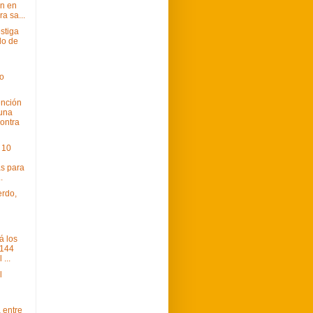
n en
a sa...
stiga
lo de
l
o
ención
una
contra
 10
s para
.
erdo,
á los
 144
 ...
l
 entre