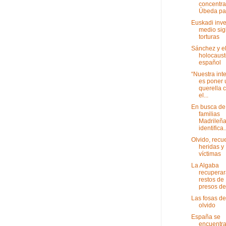
concentra
Úbeda par
Euskadi inve
medio sig
torturas
Sánchez y e
holocaust
español
“Nuestra int
es poner 
querella 
el...
En busca de
familias
Madrileña
identifica..
Olvido, recu
heridas y
víctimas
La Algaba
recuperar
restos de
presos del
Las fosas de
olvido
España se
encuentra