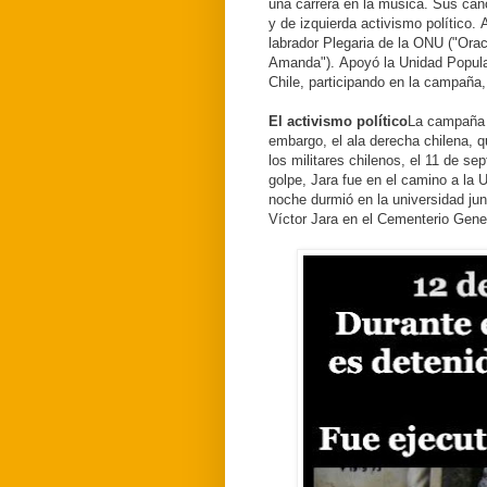
una carrera en la música.
Sus canc
y de izquierda activismo político.
labrador Plegaria de la ONU ("Or
Amanda").
Apoyó la Unidad Popular
Chile, participando en la campaña, 
El activismo político
La campaña d
embargo, el ala derecha chilena, q
los militares chilenos, el 11 de se
golpe, Jara fue en el camino a la 
noche durmió en la universidad jun
Víctor Jara en el Cementerio Gene