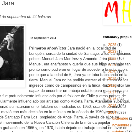
 Jara
16 de septiembre de 44 balazos
Entradas y propue
15 Septiembre 2014
►
2025
(1)
Primeros años
Víctor Jara nació en la localidad de
►
2023
(1)
Lonquén, cerca de la ciudad de Santiago, a los campesinos
►
2022
(16)
pobres Manuel Jara Martínez y Amanda.
Jara padre,
Manuel, era analfabeto y quería que sus hijos a trabajar tan
►
2021
(4)
pronto como pudieron en lugar de acceder a la educación,
►
2020
(16)
por lo que a la edad de 6, Jara ya estaba trabajando en la
►
2019
(16)
tierra.
Manuel Jara no ha podido extraer el sustento de los
ingresos como de campesinos en la finca Ruiz-Tagle ni fue
►
2018
(10)
capaz de encontrar un trabajo estable para mantener a su
►
2017
(13)
a fue profundamente influenciado por el folklore de Chile y otros países de
►
2016
(34)
cularmente influenciado por artistas como Violeta Parra, Atahualpa Yupanqui,
►
2015
(105)
enzó su incursión en el folclore de mediados de 1950, cuando comenzó a
 movió con más decisión en la música en la década de 1960 tener la
▼
2014
(589)
de Santiago Parra Los, propiedad de Ángel Parra.
A través de ellos se
►
diciembre
(
 el movimiento de la Nueva Canción Chilena de la música popular
►
noviembre
(
a grabación en 1966 y, en 1970, había dejado su trabajo teatral en favor de
►
octubre
(34)