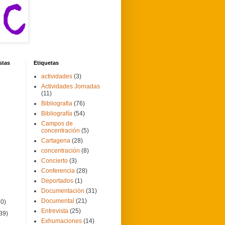
stas
Etiquetas
actividades
(3)
Actividades Jornadas
(11)
Bibliografia
(76)
Bibliografía
(54)
Campos de
concentración
(5)
Cartagena
(28)
concentración
(8)
Concierto
(3)
Conferencia
(28)
Deportados
(1)
Documentación
(31)
Documental
(21)
20)
Entrevista
(25)
39)
Exhumaciones
(14)