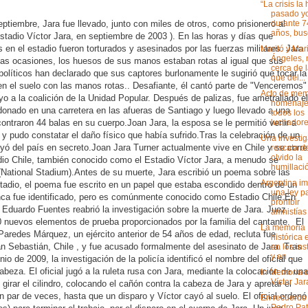
“La crisis la
pasado y
durante 7
ptiembre, Jara fue llevado, junto con miles de otros, como prisionero al
años, bus
stadio Víctor Jara, en septiembre de 2003 ).
En las horas y días que
 en el estadio fueron torturados y asesinados por las fuerzas militares.
Jara
Mariló y Mar
Ángeles,
idas ocasiones, los huesos de sus manos estaban rotas al igual que sus
cerca de 
olíticos han declarado que sus captores burlonamente le sugirió que tocar la
que del...
 en el suelo con las manos rotas..
Desafiante, él cantó parte de "Venceremos"
Acto de mem
o a la coalición de la Unidad Popular. Después de palizas, fue ametrallado el
homenaje
donado en una carretera en las afueras de Santiago
y luego llevado a una
todos los
luchadores
ontraron 44 balas en su cuerpo.
Joan Jara, la esposa se le permitió venir a
 y pudo constatar el daño físico que había sufrido.
Tras la celebración de un
Una investi
yó del país en secreto.
Joan Jara Turner actualmente vive en Chile y se corre
rescata d
olvido la
dio Chile, también conocido como el Estadio Víctor Jara, a menudo se
humillació
(National Stadium).
Antes de su muerte, Jara escribió un poema sobre las
Argentina i
stadio, el poema fue escrito en un papel que estaba escondido dentro de un
una ley p
ca fue identificado, pero es comúnmente conocido como Estadio Chile.
En
prohibir
n Eduardo Fuentes reabrió la investigación sobre la muerte de Jara.
Juez
amnistías 
0 nuevos elementos de prueba proporcionados por la familia del cantante. El
La memoria
aredes Márquez, un ejército anterior de 54 años de edad, recluta fue
histórica 
n Sebastián, Chile
, y fue acusado formalmente del asesinato de Jara.
Tras
en los ins
y en ...
io de 2009, la investigación de la policía identificó el nombre del oficial que
 cabeza.
El oficial jugó a la ruleta rusa con Jara, mediante la colocación de una
In Memoria 
Víctor Jar
 girar el cilindro, colocando el cañón contra la cabeza de Jara y apretar el
 un par de veces, hasta que un disparo y Víctor cayó al suelo.
El oficial ordenó
En recuerdo
Pedro Pat