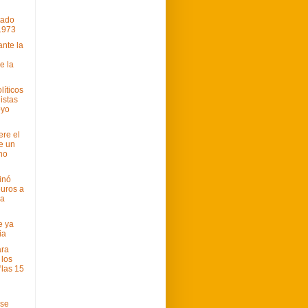
tado
1973
ante la
e la
líticos
istas
oyo
ere el
e un
no
inó
uros a
ia
e ya
ia
ara
 los
‘las 15
 se