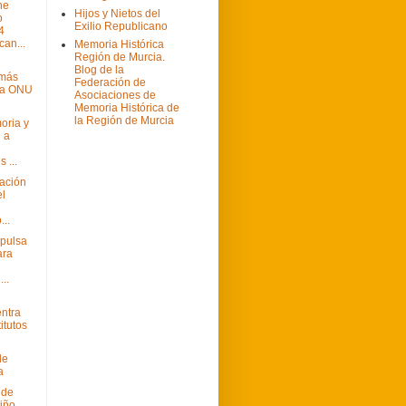
 he
Hijos y Nietos del
o
Exilio Republicano
4
can...
Memoria Histórica
Región de Murcia.
i
Blog de la
 más
Federación de
la ONU
Asociaciones de
Memoria Histórica de
la Región de Murcia
oria y
 a
 ...
gación
el
...
mpulsa
ara
...
entra
titutos
de
a
 de
iño,