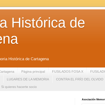
 Histórica de
ena
oria Histórica de Cartagena
Cartagena
Página principal
FUSILADOS FOSA X
FUSILAD
LUGARES DE LA MEMORIA
CONTRA EL FRÍO DEL OLVIDO
Si quieres hacerte socio
Asociación Memori