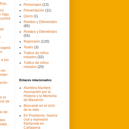
Pon...
Personajes
(13)
ero
Presentación
(11)
e Vigo
Quico
(1)
currirá
Relatos y Efemerides
(85)
jas
Relatos y Efemérides
(55)
e
...
Represión
(120)
Teatro
(3)
cogerá
un
Trafico de niños
robados
(32)
a los
Tráfico de niños
robados
(20)
s en
Campo
Enlaces relacionados
ación
Alumbra Alumbre,
Asociación por la
Historia y la Memoria
n el
de Mazarrón
icio de
Búscamé en el ciclo
de la vida
io de
En Posidonia. Guerra
civil y represión
ntos
franquista en
sept...
Cartagena