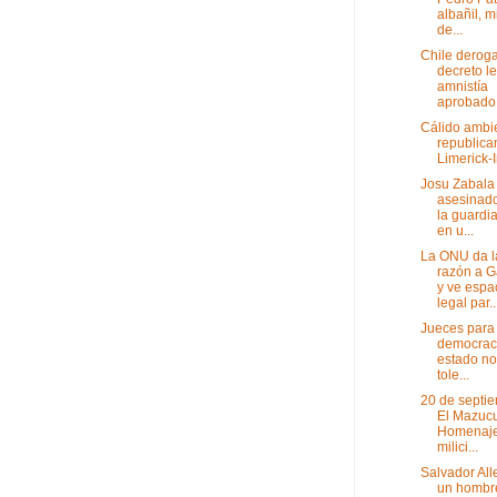
albañil, m
de...
Chile deroga
decreto l
amnistía
aprobado 
Cálido ambi
republica
Limerick-
Josu Zabala
asesinado
la guardia
en u...
La ONU da l
razón a G
y ve espa
legal par..
Jueces para 
democraci
estado n
tole...
20 de septi
El Mazucu
Homenaje
milici...
Salvador Al
un hombr