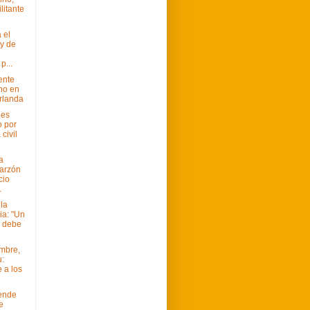
ilitante
 el
ey de
p...
ente
no en
Irlanda
 es
 por
 civil
a
arzón
cio
.
la
a: "Un
o debe
embre,
:
 a los
lende
e