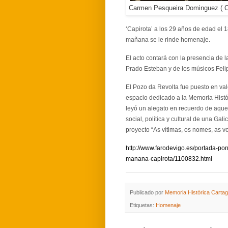
Carmen Pesqueira Dominguez ( C
‘Capirota’ a los 29 años de edad el 
mañana se le rinde homenaje.
El acto contará con la presencia de 
Prado Esteban y de los músicos Fel
El Pozo da Revolta fue puesto en va
espacio dedicado a la Memoria Histór
leyó un alegato en recuerdo de aquel
social, política y cultural de una Ga
proyecto “As vítimas, os nomes, as v
http://www.farodevigo.es/portada-p
manana-capirota/1100832.html
Publicado por
Memoria Histórica Carta
Etiquetas:
Homenaje