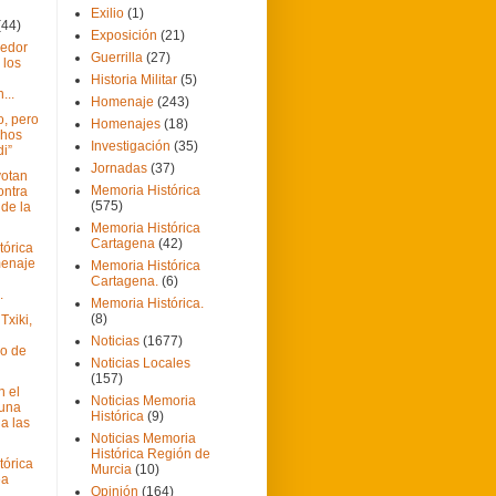
Exilio
(1)
(44)
Exposición
(21)
cedor
Guerrilla
(27)
 los
Historia Militar
(5)
...
Homenaje
(243)
o, pero
Homenajes
(18)
hos
Investigación
(35)
i”
Jornadas
(37)
otan
Memoria Histórica
ontra
(575)
 de la
Memoria Histórica
Cartagena
(42)
tórica
menaje
Memoria Histórica
Cartagena.
(6)
.
Memoria Histórica.
(8)
Txiki,
Noticias
(1677)
io de
Noticias Locales
(157)
 el
Noticias Memoria
tuna
Histórica
(9)
 a las
Noticias Memoria
Histórica Región de
tórica
Murcia
(10)
ea
Opinión
(164)
a