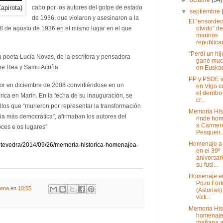
apirota)
cabo por los autores del golpe de estado
▼
septiembre
de 1936, que violaron y asesinaron a la
El “ensorde
olvido” de
18 de agosto de 1936 en el mismo lugar en el que
marinos
republican
“Perdí un hij
la poeta Lucía Novas, de la escritora y pensadora
gané muc
ipe Rea y Samu Acuña.
en Euskad
PP y PSOE v
lor en diciembre de 2008 convirtiéndose en un
en Vigo c
el derribo
ica en Marín. En la fecha de su inauguración, se
cr...
los que “murieron por representar la transformación
Memoria His
licia más democrática”, afirmaban los autores del
rinde ho
a Carmen
oces e os lugares”
Pesqueir..
Homenaje a 
ontevedra/2014/09/26/memoria-historica-homenajea-
en el 39º
aniversar
su fusi...
Homenaje en
Pozu For
gena
en
10:55
(Asturias)
vícti...
Memoria His
homenaj
mañana 