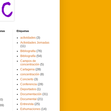
stas
Etiquetas
actividades
(3)
Actividades Jornadas
(11)
Bibliografia
(76)
Bibliografía
(54)
Campos de
concentración
(5)
Cartagena
(28)
concentración
(8)
Concierto
(3)
Conferencia
(28)
Deportados
(1)
Documentación
(31)
Documental
(21)
20)
Entrevista
(25)
39)
Exhumaciones
(14)