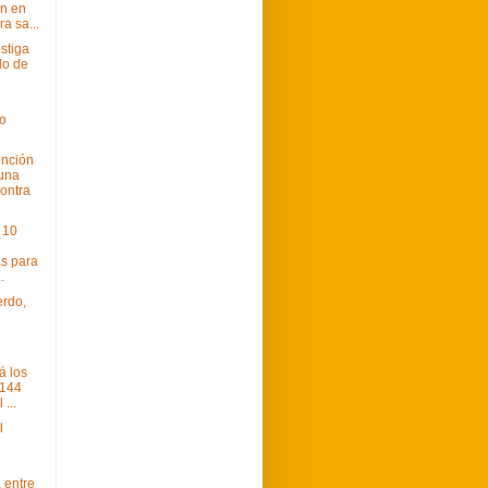
n en
a sa...
stiga
lo de
l
o
ención
una
contra
 10
s para
.
erdo,
á los
 144
 ...
l
 entre