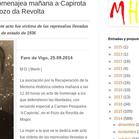
homenajea mañana a Capirota
Pozo da Revolta
te acto fue víctima de las represalias llevadas
e de estado de 1936
Entradas y propue
►
2025
(1)
►
2023
(1)
Faro de Vigo, 25.09.2014
►
2022
(16)
►
2021
(4)
M.O. | Marín |
►
2020
(16)
La asociación por la Recuperación de la
►
2019
(16)
Memoria Histórica celebra mañana a las
►
2018
(10)
12.30 horas un acto de homenaje a los
►
2017
(13)
que defendieron las libertades, con
►
2016
(34)
recuerdo especial a Carmen Pesqueira
►
2015
(105)
‘A Capirota’, en el Pozo da Revolta de
▼
2014
(589)
Mogor.
►
diciembre
(
La mujer a la que se le dedica este acto
►
noviembre
(
fue víctima de las represalias llevadas a
►
octubre
(34)