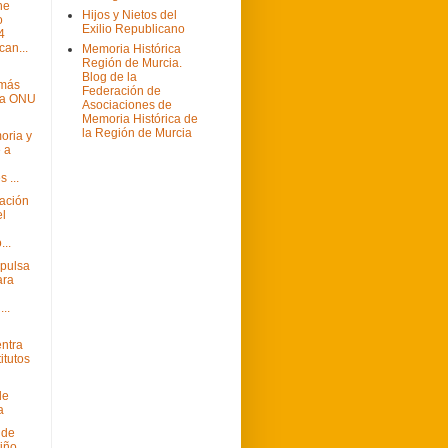
 he
Hijos y Nietos del
o
Exilio Republicano
4
can...
Memoria Histórica
Región de Murcia.
i
Blog de la
 más
Federación de
la ONU
Asociaciones de
Memoria Histórica de
la Región de Murcia
oria y
 a
 ...
gación
el
...
mpulsa
ara
...
entra
titutos
de
a
 de
iño,