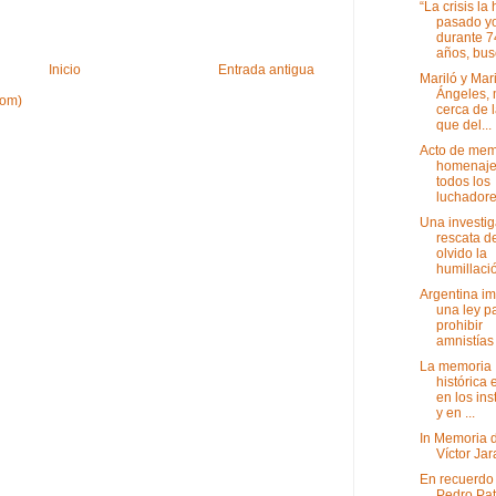
“La crisis la
pasado y
durante 7
años, bus
Inicio
Entrada antigua
Mariló y Mar
Ángeles,
tom)
cerca de 
que del...
Acto de mem
homenaje
todos los
luchadores
Una investi
rescata d
olvido la
humillació
Argentina i
una ley p
prohibir
amnistías 
La memoria
histórica 
en los ins
y en ...
In Memoria 
Víctor Jar
En recuerdo
Pedro Pat