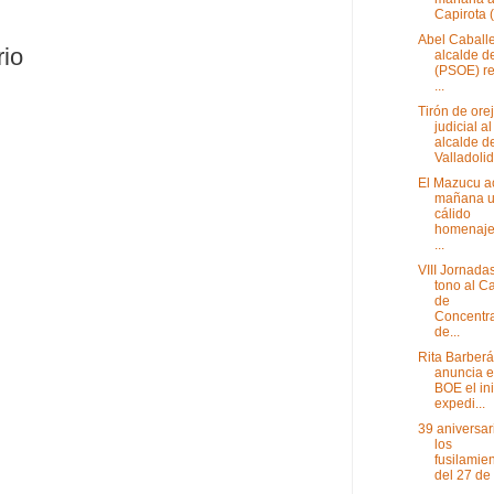
Capirota (
Abel Caball
rio
alcalde d
(PSOE) re
...
Tirón de ore
judicial al
alcalde d
Valladolid 
El Mazucu a
mañana 
cálido
homenaje 
...
VIII Jornada
tono al 
de
Concentr
de...
Rita Barberá
anuncia e
BOE el in
expedi...
39 aniversar
los
fusilamie
del 27 de 