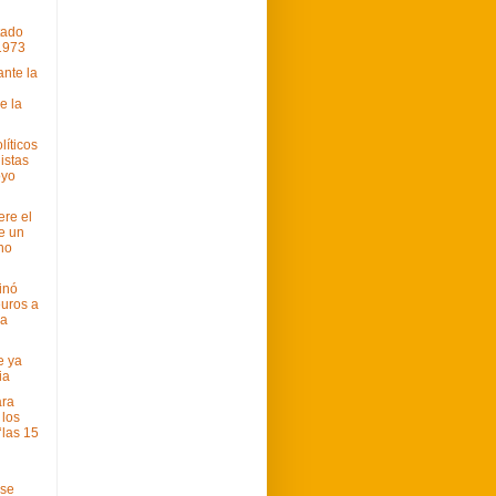
tado
1973
ante la
e la
líticos
istas
oyo
ere el
e un
no
inó
uros a
ia
e ya
ia
ara
 los
‘las 15
 se