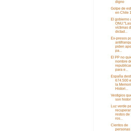
digno
Golpe de es
en Chile 
El gobierno 
ONU:"Las
víctimas d
dictad...
Ex-presos po
antifranqu
piden ap
pa...
El PP no qui
nombre d
republica
para e...
España dest
674.500 e
la Memor
Histori...
Vestigios qu
son histor
Luz verde p
recuperar
restos de 
ros...
Cientos de
personas