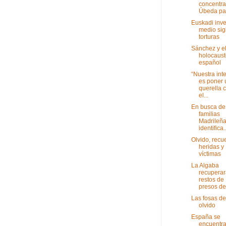
concentra
Úbeda par
Euskadi inve
medio sig
torturas
Sánchez y e
holocaust
español
“Nuestra int
es poner 
querella 
el...
En busca de
familias
Madrileña
identifica..
Olvido, recu
heridas y
víctimas
La Algaba
recuperar
restos de
presos del
Las fosas de
olvido
España se
encuentra