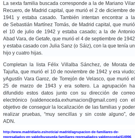
La sexta familia buscada corresponde a la de Mariano Vilar
Recuero, de Madrid capital, que murió el 2 de diciembre de
1941 y estaba casado. También intentan encontrar a la
de Sebastián Martínez Tomás, de Madrid capital, que murió
el 10 de julio de 1942 y estaba casado; a la de Antonio
Abad Vara, de Getafe, que murió el 4 de septiembre de 1942
y estaba casado con Julia Sanz (o Sáiz), con la que tenía un
hijo y cuatro hijas.
Completan la lista Félix Villalba Sánchez, de Morata de
Tajuña, que murió el 10 de noviembre de 1942 y era viudo;
yAgustín Vara Garoz, de Torrejón de Velasco, que murió el
25 de marzo de 1943 y era soltero. La agrupación ha
difundido estos datos junto con su dirección de correo
electrónico (valdenoceda.exhumacion@
gmail.com
) con el
objetivo de conseguir la localización de las familias y poder
realizar pruebas, “muy sencillas y sin coste alguno”, de
ADN.
http://www.madridiario.es/noticia/-madrid/agrupacion-de-familiares-de-
represaliados-en-valde/busqueda-familiares-represaliados-valdenoceda/414996