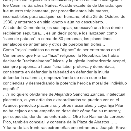
fue Casimiro Sánchez Núñez, Alcalde excelente de Barrado, que
fue muerto trágicamente, por procedimientos inhumanos,
inconcebibles para cualquier ser humano, el día 25 de Octubre de
1936, y enterrado en sitio ignoto y aún no descubierto…
Al lado del Cementerio, es sus tapias, se excavó una fosa donde
recibieron sepultura…, es un decir porque los lanzaban como
"saco de patatas", a cerca de 80 personas, los placentinos
señalados de antemano y otros de pueblos limítrofes…
Como "rojos" malditos no eran "dignos" de ser enterrados en el
Cementerio que Franco "hizo" religioso, la República los había
declarado "racionalmente" laicos, y la Iglesia inmisericorde aceptó,
siempre propensa a hacer "una labor proterva y demoníaca,
consistente en defender la falsedad en defender la injuria,
defender la calumnia, emponzoñando de esta suerte las
conciencias y desmedrando la potencia heroica moral del individuo
español".
…Y no quiero olvidarme de Alejandro Sánchez Zancas, intelectual
placentino, cuyos artículos extraordinarios se pueden ver en el
Avance, periódico placentino, y otros nacionales, y cuya hija Pilar
no ha cejado en su empeño en descubrir cómo fue su muerte y,
por supuesto, dónde fue enterrado… Otro fue Raimundo Lorenzo
Pico, también concejal, y conserje de la Plaza de Abastos……
Y fuera de las fronteras extremeñas encontramos a Joaquín Bravo