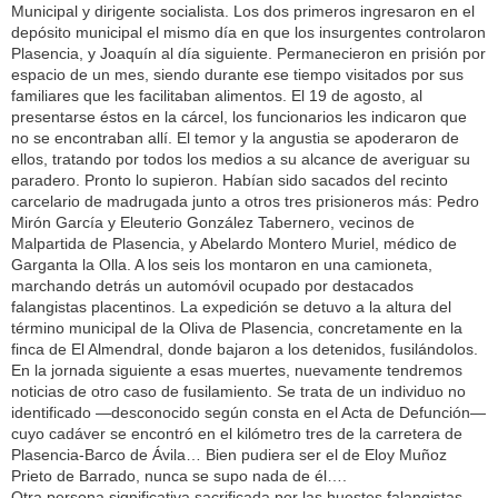
Municipal y dirigente socialista. Los dos primeros ingresaron en el
depósito municipal el mismo día en que los insurgentes controlaron
Plasencia, y Joaquín al día siguiente. Permanecieron en prisión por
espacio de un mes, siendo durante ese tiempo visitados por sus
familiares que les facilitaban alimentos. El 19 de agosto, al
presentarse éstos en la cárcel, los funcionarios les indicaron que
no se encontraban allí. El temor y la angustia se apoderaron de
ellos, tratando por todos los medios a su alcance de averiguar su
paradero. Pronto lo supieron. Habían sido sacados del recinto
carcelario de madrugada junto a otros tres prisioneros más: Pedro
Mirón García y Eleuterio González Tabernero, vecinos de
Malpartida de Plasencia, y Abelardo Montero Muriel, médico de
Garganta la Olla. A los seis los montaron en una camioneta,
marchando detrás un automóvil ocupado por destacados
falangistas placentinos. La expedición se detuvo a la altura del
término municipal de la Oliva de Plasencia, concretamente en la
finca de El Almendral, donde bajaron a los detenidos, fusilándolos.
En la jornada siguiente a esas muertes, nuevamente tendremos
noticias de otro caso de fusilamiento. Se trata de un individuo no
identificado —desconocido según consta en el Acta de Defunción—
cuyo cadáver se encontró en el kilómetro tres de la carretera de
Plasencia-Barco de Ávila… Bien pudiera ser el de Eloy Muñoz
Prieto de Barrado, nunca se supo nada de él….
Otra persona significativa sacrificada por las huestes falangistas