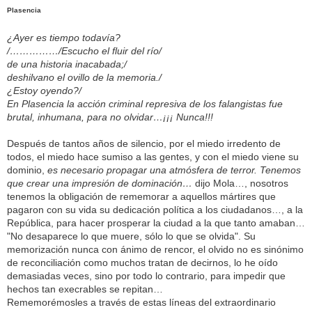
Plasencia
¿Ayer es tiempo todavía?
/……………/Escucho el fluir del río/
de una historia inacabada;/
deshilvano el ovillo de la memoria./
¿Estoy oyendo?/
En Plasencia la acción criminal represiva de los falangistas fue
brutal, inhumana, para no olvidar…¡¡¡ Nunca!!!
Después de tantos años de silencio, por el miedo irredento de
todos, el miedo hace sumiso a las gentes, y con el miedo viene su
dominio,
es necesario propagar una atmósfera de terror. Tenemos
que crear una impresión de dominación…
dijo Mola…, nosotros
tenemos la obligación de rememorar a aquellos mártires que
pagaron con su vida su dedicación política a los ciudadanos…, a la
República, para hacer prosperar la ciudad a la que tanto amaban…
"No desaparece lo que muere, sólo lo que se olvida". Su
memorización nunca con ánimo de rencor, el olvido no es sinónimo
de reconciliación como muchos tratan de decirnos, lo he oído
demasiadas veces, sino por todo lo contrario, para impedir que
hechos tan execrables se repitan…
Rememorémosles a través de estas líneas del extraordinario