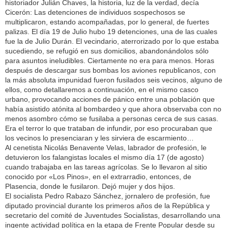
historiador Julián Chaves, la historia, luz de la verdad, decía
Cicerón: Las detenciones de individuos sospechosos se
multiplicaron, estando acompañadas, por lo general, de fuertes
palizas. El día 19 de Julio hubo 19 detenciones, una de las cuales
fue la de Julio Durán. El vecindario, aterrorizado por lo que estaba
sucediendo, se refugió en sus domicilios, abandonándolos sólo
para asuntos ineludibles. Ciertamente no era para menos. Horas
después de descargar sus bombas los aviones republicanos, con
la más absoluta impunidad fueron fusilados seis vecinos, alguno de
ellos, como detallaremos a continuación, en el mismo casco
urbano, provocando acciones de pánico entre una población que
había asistido atónita al bombardeo y que ahora observaba con no
menos asombro cómo se fusilaba a personas cerca de sus casas.
Era el terror lo que trataban de infundir, por eso procuraban que
los vecinos lo presenciaran y les sirviera de escarmiento…
Al cenetista Nicolás Benavente Velas, labrador de profesión, le
detuvieron los falangistas locales el mismo día 17 (de agosto)
cuando trabajaba en las tareas agrícolas. Se lo llevaron al sitio
conocido por «Los Pinos», en el extrarradio, entonces, de
Plasencia, donde le fusilaron. Dejó mujer y dos hijos.
El socialista Pedro Rabazo Sánchez, jornalero de profesión, fue
diputado provincial durante los primeros años de la República y
secretario del comité de Juventudes Socialistas, desarrollando una
ingente actividad política en la etapa de Frente Popular desde su