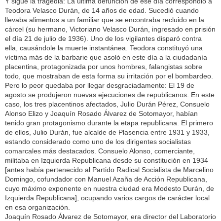
Y sigue la tragedia: La última defunción de ese día correspondió a
Teodora Velasco Durán, de 14 años de edad. Sucedió cuando
llevaba alimentos a un familiar que se encontraba recluido en la
cárcel (su hermano, Victoriano Velasco Durán, ingresado en prisión
el día 21 de julio de 1936). Uno de los vigilantes disparó contra
ella, causándole la muerte instantánea. Teodora constituyó una
víctima más de la barbarie que asoló en este día a la ciudadanía
placentina, protagonizada por unos hombres, falangistas sobre
todo, que mostraban de esta forma su irritación por el bombardeo.
Pero lo peor quedaba por llegar desgraciadamente: El 19 de
agosto se produjeron nuevas ejecuciones de republicanos. En este
caso, los tres placentinos afectados, Julio Durán Pérez, Consuelo
Alonso Elizo y Joaquín Rosado Álvarez de Sotomayor, habían
tenido gran protagonismo durante la etapa republicana. El primero
de ellos, Julio Durán, fue alcalde de Plasencia entre 1931 y 1933,
estando considerado como uno de los dirigentes socialistas
comarcales más destacados. Consuelo Alonso, comerciante,
militaba en Izquierda Republicana desde su constitución en 1934
[antes había pertenecido al Partido Radical Socialista de Marcelino
Domingo, cofundador con Manuel Azaña de Acción Republicana,
cuyo máximo exponente en nuestra ciudad era Modesto Durán, de
Izquierda Republicana], ocupando varios cargos de carácter local
en esa organización.
Joaquín Rosado Álvarez de Sotomayor, era director del Laboratorio