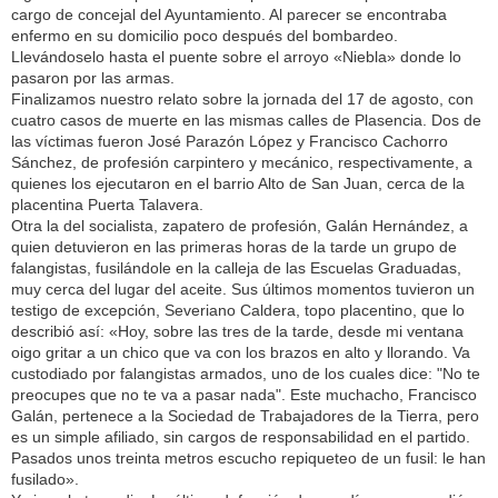
cargo de concejal del Ayuntamiento. Al parecer se encontraba
enfermo en su domicilio poco después del bombardeo.
Llevándoselo hasta el puente sobre el arroyo «Niebla» donde lo
pasaron por las armas.
Finalizamos nuestro relato sobre la jornada del 17 de agosto, con
cuatro casos de muerte en las mismas calles de Plasencia. Dos de
las víctimas fueron José Parazón López y Francisco Cachorro
Sánchez, de profesión carpintero y mecánico, respectivamente, a
quienes los ejecutaron en el barrio Alto de San Juan, cerca de la
placentina Puerta Talavera.
Otra la del socialista, zapatero de profesión, Galán Hernández, a
quien detuvieron en las primeras horas de la tarde un grupo de
falangistas, fusilándole en la calleja de las Escuelas Graduadas,
muy cerca del lugar del aceite. Sus últimos momentos tuvieron un
testigo de excepción, Severiano Caldera, topo placentino, que lo
describió así: «Hoy, sobre las tres de la tarde, desde mi ventana
oigo gritar a un chico que va con los brazos en alto y llorando. Va
custodiado por falangistas armados, uno de los cuales dice: "No te
preocupes que no te va a pasar nada". Este muchacho, Francisco
Galán, pertenece a la Sociedad de Trabajadores de la Tierra, pero
es un simple afiliado, sin cargos de responsabilidad en el partido.
Pasados unos treinta metros escucho repiqueteo de un fusil: le han
fusilado».