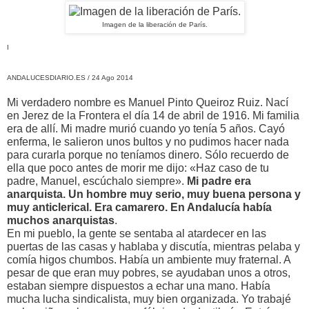
Imagen de la liberación de París.
I
ANDALUCESDIARIO.ES
/ 24 Ago 2014
Mi verdadero nombre es Manuel Pinto Queiroz Ruiz. Nací
en Jerez de la Frontera el día 14 de abril de 1916. Mi familia
era de allí. Mi madre murió cuando yo tenía 5 años. Cayó
enferma, le salieron unos bultos y no pudimos hacer nada
para curarla porque no teníamos dinero. Sólo recuerdo de
ella que poco antes de morir me dijo: «Haz caso de tu
padre, Manuel, escúchalo siempre».
Mi padre era
anarquista. Un hombre muy serio, muy buena persona y
muy anticlerical. Era camarero. En Andalucía había
muchos anarquistas
.
En mi pueblo, la gente se sentaba al atardecer en las
puertas de las casas y hablaba y discutía, mientras pelaba y
comía higos chumbos. Había un ambiente muy fraternal. A
pesar de que eran muy pobres, se ayudaban unos a otros,
estaban siempre dispuestos a echar una mano. Había
mucha lucha sindicalista, muy bien organizada. Yo trabajé