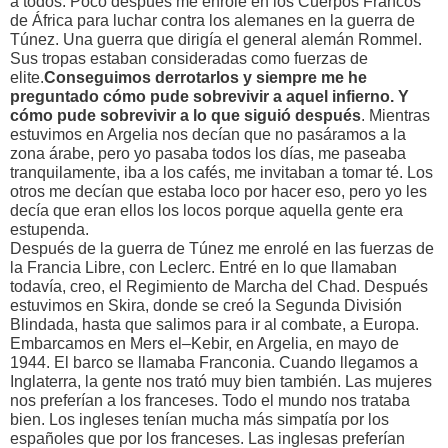
a todos. Poco después me enrolé en los Cuerpos Francos
de África para luchar contra los alemanes en la guerra de
Túnez. Una guerra que dirigía el general alemán Rommel.
Sus tropas estaban consideradas como fuerzas de
elite.
Conseguimos derrotarlos y siempre me he
preguntado cómo pude sobrevivir a aquel infierno. Y
cómo pude sobrevivir a lo que siguió después
. Mientras
estuvimos en Argelia nos decían que no pasáramos a la
zona árabe, pero yo pasaba todos los días, me paseaba
tranquilamente, iba a los cafés, me invitaban a tomar té. Los
otros me decían que estaba loco por hacer eso, pero yo les
decía que eran ellos los locos porque aquella gente era
estupenda.
Después de la guerra de Túnez me enrolé en las fuerzas de
la Francia Libre, con Leclerc. Entré en lo que llamaban
todavía, creo, el Regimiento de Marcha del Chad. Después
estuvimos en Skira, donde se creó la Segunda División
Blindada, hasta que salimos para ir al combate, a Europa.
Embarcamos en Mers el–Kebir, en Argelia, en mayo de
1944. El barco se llamaba Franconia. Cuando llegamos a
Inglaterra, la gente nos trató muy bien también. Las mujeres
nos preferían a los franceses. Todo el mundo nos trataba
bien. Los ingleses tenían mucha más simpatía por los
españoles que por los franceses. Las inglesas preferían