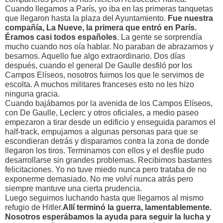
Cuando llegamos a París, yo iba en las primeras tanquetas
que llegaron hasta la plaza del Ayuntamiento.
Fue nuestra
compañía, La Nueve, la primera que entró en París.
Éramos casi todos españoles
. La gente se sorprendía
mucho cuando nos oía hablar. No paraban de abrazarnos y
besarnos. Aquello fue algo extraordinario. Dos días
después, cuando el general De Gaulle desfiló por los
Campos Elíseos, nosotros fuimos los que le servimos de
escolta. A muchos militares franceses esto no les hizo
ninguna gracia.
Cuando bajábamos por la avenida de los Campos Elíseos,
con De Gaulle, Leclerc y otros oficiales, a medio paseo
empezaron a tirar desde un edificio y enseguida paramos el
half-track, empujamos a algunas personas para que se
escondieran detrás y disparamos contra la zona de donde
llegaron los tiros. Terminamos con ellos y el desfile pudo
desarrollarse sin grandes problemas. Recibimos bastantes
felicitaciones. Yo no tuve miedo nunca pero trataba de no
exponerme demasiado. No me volví nunca atrás pero
siempre mantuve una cierta prudencia.
Luego seguimos luchando hasta que llegamos al mismo
refugio de Hitler.
Allí terminó la guerra, lamentablemente.
Nosotros esperábamos la ayuda para seguir la lucha y