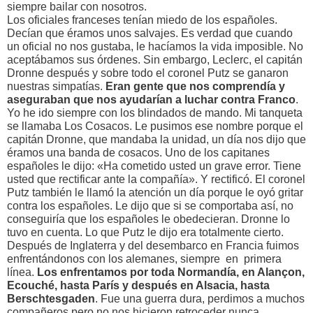
siempre bailar con nosotros.
Los oficiales franceses tenían miedo de los españoles.
Decían que éramos unos salvajes. Es verdad que cuando
un oficial no nos gustaba, le hacíamos la vida imposible. No
aceptábamos sus órdenes. Sin embargo, Leclerc, el capitán
Dronne después y sobre todo el coronel Putz se ganaron
nuestras simpatías.
Eran gente que nos comprendía y
aseguraban que nos ayudarían a luchar contra Franco
.
Yo he ido siempre con los blindados de mando. Mi tanqueta
se llamaba Los Cosacos. Le pusimos ese nombre porque el
capitán Dronne, que mandaba la unidad, un día nos dijo que
éramos una banda de cosacos. Uno de los capitanes
españoles le dijo: «Ha cometido usted un grave error. Tiene
usted que rectificar ante la compañía». Y rectificó. El coronel
Putz también le llamó la atención un día porque le oyó gritar
contra los españoles. Le dijo que si se comportaba así, no
conseguiría que los españoles le obedecieran. Dronne lo
tuvo en cuenta. Lo que Putz le dijo era totalmente cierto.
Después de Inglaterra y del desembarco en Francia fuimos
enfrentándonos con los alemanes, siempre en primera
línea.
Los enfrentamos por toda Normandía, en Alançon,
Ecouché, hasta París y después en Alsacia, hasta
Berschtesgaden
. Fue una guerra dura, perdimos a muchos
compañeros pero no nos hicieron retroceder nunca.