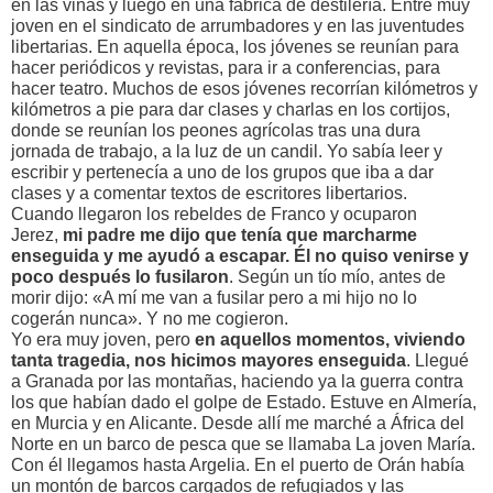
en las viñas y luego en una fábrica de destilería. Entré muy
joven en el sindicato de arrumbadores y en las juventudes
libertarias. En aquella época, los jóvenes se reunían para
hacer periódicos y revistas, para ir a conferencias, para
hacer teatro. Muchos de esos jóvenes recorrían kilómetros y
kilómetros a pie para dar clases y charlas en los cortijos,
donde se reunían los peones agrícolas tras una dura
jornada de trabajo, a la luz de un candil. Yo sabía leer y
escribir y pertenecía a uno de los grupos que iba a dar
clases y a comentar textos de escritores libertarios.
Cuando llegaron los rebeldes de Franco y ocuparon
Jerez,
mi padre me dijo que tenía que marcharme
enseguida y me ayudó a escapar. Él no quiso venirse y
poco después lo fusilaron
. Según un tío mío, antes de
morir dijo: «A mí me van a fusilar pero a mi hijo no lo
cogerán nunca». Y no me cogieron.
Yo era muy joven, pero
en aquellos momentos, viviendo
tanta tragedia, nos hicimos mayores enseguida
. Llegué
a Granada por las montañas, haciendo ya la guerra contra
los que habían dado el golpe de Estado. Estuve en Almería,
en Murcia y en Alicante. Desde allí me marché a África del
Norte en un barco de pesca que se llamaba La joven María.
Con él llegamos hasta Argelia. En el puerto de Orán había
un montón de barcos cargados de refugiados y las