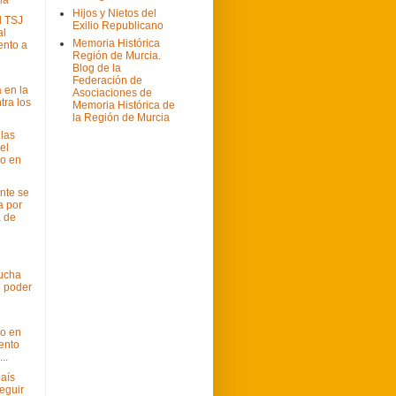
Hijos y Nietos del
l TSJ
Exilio Republicano
al
Memoria Histórica
ento a
Región de Murcia.
Blog de la
Federación de
 en la
Asociaciones de
tra los
Memoria Histórica de
la Región de Murcia
las
el
o en
nte se
a por
a de
ucha
e poder
o en
ento
..
aís
eguir