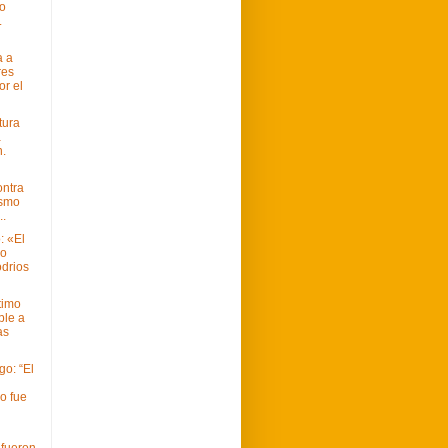
o
.
a a
res
or el
tura
a
n.
ontra
ismo
..
: «El
mo
drios
timo
ble a
as
go: “El
o fue
 fueron