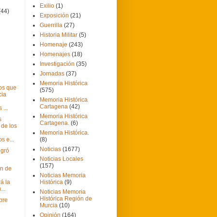
Exilio
(1)
(44)
Exposición
(21)
Guerrilla
(27)
Historia Militar
(5)
Homenaje
(243)
Homenajes
(18)
Investigación
(35)
Jornadas
(37)
Memoria Histórica
os que
(575)
cia
Memoria Histórica
Cartagena
(42)
 ...
Memoria Histórica
s
Cartagena.
(6)
 de los
Memoria Histórica.
 e...
(8)
Noticias
(1677)
ngró
Noticias Locales
(157)
ón de
Noticias Memoria
á la
Histórica
(9)
...
Noticias Memoria
Histórica Región de
bre
Murcia
(10)
Opinión
(164)