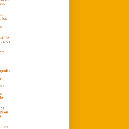
s y
.
dad
a los
d...
 en la
tra los
bre
ografía
o
ada
a.
de
 de
39 en
a
 a los