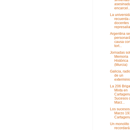
asesinada
encarcel..
La universi
recuerda 
docentes
represalia
Argentina se
personará
causa con
tort...
Jornadas so
Memoria
Histórica
(Murcia)
Galicia, radi
de un
extermini
La 206 Brig
Mixta en
Cartagen
Sucesos 
Marz...
Los sucesos
Marzo 19
Cartagen
Un monolito
recordará