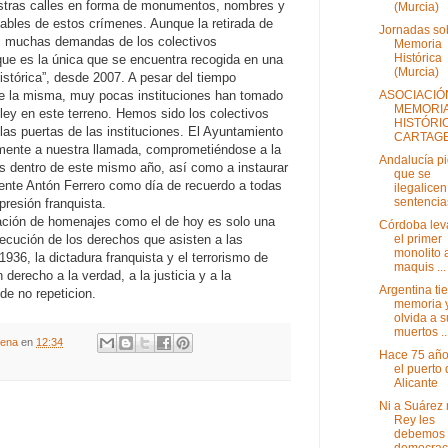
estras calles en forma de monumentos, nombres y
(Murcia)
ables de estos crímenes. Aunque la retirada de
Jornadas so
as muchas demandas de los colectivos
Memoria
Histórica
ue es la única que se encuentra recogida en una
(Murcia)
stórica”, desde 2007. A pesar del tiempo
ASOCIACIÓ
de la misma, muy pocas instituciones han tomado
MEMORI
la ley en este terreno. Hemos sido los colectivos
HISTÓRI
as puertas de las instituciones. El Ayuntamiento
CARTAG
amente a nuestra llamada, comprometiéndose a la
Andalucía p
as dentro de este mismo año, así como a instaurar
que se
cente Antón Ferrero como día de recuerdo a todas
ilegalicen
sentencias
presión franquista.
ización de homenajes como el de hoy es solo una
Córdoba lev
el primer
ecución de los derechos que asisten a las
monolito 
1936, la dictadura franquista y el terrorismo de
maquis ...
derecho a la verdad, a la justicia y a la
Argentina ti
 de no repeticion.
memoria 
olvida a 
muertos ..
gena
en
12:34
Hace 75 año
el puerto
Alicante
Ni a Suárez n
Rey les
debemos 
democrac