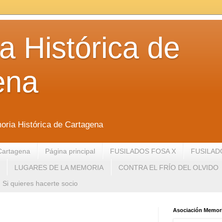
 Histórica de
ena
oria Histórica de Cartagena
Cartagena
Página principal
FUSILADOS FOSA X
FUSILAD
LUGARES DE LA MEMORIA
CONTRA EL FRÍO DEL OLVIDO
Si quieres hacerte socio
Asociación Memori