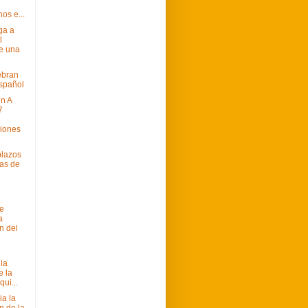
os e...
ga a
l
e una
ebran
español
n A
7
iones
plazos
as de
e
a
n del
la
e la
qui...
ia la
n de la