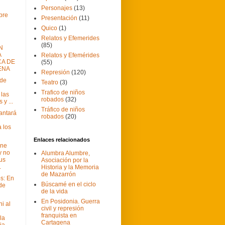
Personajes
(13)
bre
Presentación
(11)
Quico
(1)
Relatos y Efemerides
(85)
N
A
Relatos y Efemérides
CA DE
(55)
ENA
Represión
(120)
ide
Teatro
(3)
Trafico de niños
 las
robados
(32)
 y ...
Tráfico de niños
antará
robados
(20)
a los
Enlaces relacionados
ene
y no
Alumbra Alumbre,
sus
Asociación por la
.
Historia y la Memoria
de Mazarrón
s: En
Búscamé en el ciclo
 de
de la vida
En Posidonia. Guerra
i al
civil y represión
franquista en
la
Cartagena
ia