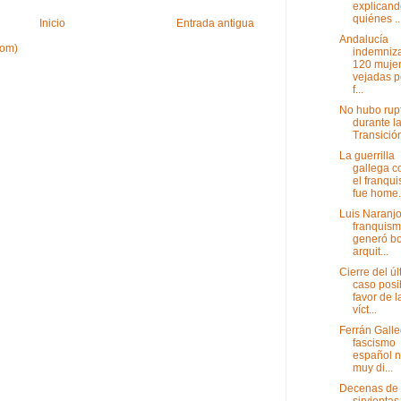
explicand
quiénes ..
Inicio
Entrada antigua
Andalucía
tom)
indemniz
120 muje
vejadas p
f...
No hubo rup
durante l
Transició
La guerrilla
gallega c
el franqu
fue home.
Luis Naranjo
franquis
generó bo
arquit...
Cierre del úl
caso posi
favor de l
víct...
Ferrán Galle
fascismo
español n
muy di...
Decenas de
sirvientas