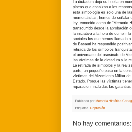
La dictadura dejó su huella en nu
placas que ensalzan a los respons
esta simbología es solo una de l
memorialistas, hemos de señalar q
ley, conocida como de “Memoria Hi
transcurrido desde la aprobación 
la iniciativa a la hora de cumplir 
sociales los que hemos llamado a l
de Basauri ha respondido positiv
retirada de los símbolos franquist
el aniversario del asesinato de Vi
las víctimas de la dictadura y la re
La retirada de símbolos y la real
parte, un pequeño paso en la cons
víctimas del Alzamiento Militar de 
Estado. Porque las víctimas tienen 
reparacion, incluidas las garantias
Publicado por
Memoria Histórica Carta
Etiquetas:
Represión
No hay comentarios: