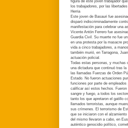
figura de este joven trabajador que 
los trabajadores, por las libertades
Herria
Este joven de Basauri fue asesinad
disparó indiscriminadamente contr
manifestación para celebrar una a
Vicente Antón Ferrero fue asesina
Guardia Civil. Su muerte no fue un
en una protesta por la masacre pr
vida a cinco trabajadores, a mano
también murió, en Tarragona, Juan
actuación policial.
Todas estas personas, y muchas otr
una dictadura que continuó tras l
las llamadas Fuerzas de Orden Púb
Estado. No fueron actuaciones pun
funciones por parte de empleados
calificar así estos hechos. Fueron
sangre y fuego, a todos los secto
tanto los que apretaron el gatillo
llamados terroristas, aunque muer
sus crímenes. El terrorismo de Es
que se iniciaron con el alzamiento 
del mismo llevaron a cabo, en Eusk
auténtico genocidio político, come