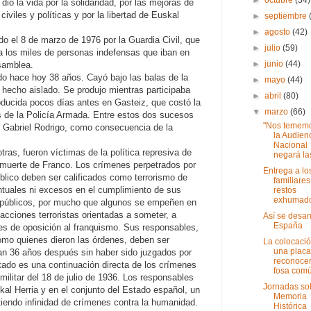
dio la vida por la solidaridad, por las mejoras de
 civiles y políticas y por la libertad de Euskal
►
septiembre
►
agosto
(42)
o el 8 de marzo de 1976 por la Guardia Civil, que
►
julio
(59)
a los miles de personas indefensas que iban en
►
junio
(44)
samblea.
do hace hoy 38 años. Cayó bajo las balas de la
►
mayo
(44)
 hecho aislado. Se produjo mientras participaba
►
abril
(80)
oducida pocos días antes en Gasteiz, que costó la
▼
marzo
(66)
s de la Policía Armada. Entre estos dos sucesos
"Nos temem
 Gabriel Rodrigo, como consecuencia de la
la Audien
Nacional
as, fueron víctimas de la política represiva de
negará las
a muerte de Franco. Los crímenes perpetrados por
Entrega a lo
lico deben ser calificados como terrorismo de
familiares
tuales ni excesos en el cumplimiento de sus
restos
exhumados
 públicos, por mucho que algunos se empeñen en
 acciones terroristas orientadas a someter, a
Así se desa
España
res de oposición al franquismo. Sus responsables,
 como quienes dieron las órdenes, deben ser
La colocaci
una placa
an 36 años después sin haber sido juzgados por
reconocer
tado es una continuación directa de los crímenes
fosa comú
militar del 18 de julio de 1936. Los responsables
Jornadas so
al Herria y en el conjunto del Estado español, un
Memoria
tiendo infinidad de crímenes contra la humanidad.
Histórica