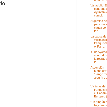
rio
Valladolid: E
condena 
Ayuntami
cumpl...
Argentina se
personará
causa con
tort...
La causa de 
víctimas d
franquism
el Parl...
IU de Ayamo
congratul
la retirad
lo...
Ascensión
Mendieta:
"Tengo m
alegría d
...
Víctimas del
franquism
el Parlam
Europeo (.
“En ningún p
hay que s