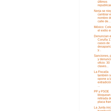
últimos
republican
Nerja se nie
cambiar e
nombre d
calle de...
México: Cel
el exilio 
Denuncian e
Coruña 1
casos de
desaparic
y...
Sanciones, 
y denunci
oficio: 30
claves...
La Fiscalía
también s
opone a l
extradició
...
PP y PSOE
bloquean 
retirada d
placa fran
La Junta inic
tramitació