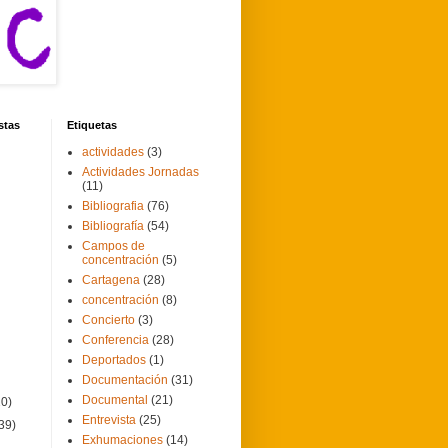
stas
Etiquetas
actividades
(3)
Actividades Jornadas
(11)
Bibliografia
(76)
Bibliografía
(54)
Campos de
concentración
(5)
Cartagena
(28)
concentración
(8)
Concierto
(3)
Conferencia
(28)
Deportados
(1)
Documentación
(31)
Documental
(21)
20)
Entrevista
(25)
39)
Exhumaciones
(14)