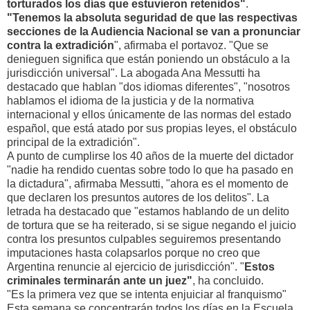
torturados los días que estuvieron retenidos"
.
"Tenemos la absoluta seguridad de que las respectivas
secciones de la Audiencia Nacional se van a pronunciar
contra la extradición
", afirmaba el portavoz. "Que se
denieguen significa que están poniendo un obstáculo a la
jurisdicción universal". La abogada Ana Messutti ha
destacado que hablan "dos idiomas diferentes", "nosotros
hablamos el idioma de la justicia y de la normativa
internacional y ellos únicamente de las normas del estado
español, que está atado por sus propias leyes, el obstáculo
principal de la extradición".
A punto de cumplirse los 40 años de la muerte del dictador
"nadie ha rendido cuentas sobre todo lo que ha pasado en
la dictadura", afirmaba Messutti, "ahora es el momento de
que declaren los presuntos autores de los delitos". La
letrada ha destacado que "estamos hablando de un delito
de tortura que se ha reiterado, si se sigue negando el juicio
contra los presuntos culpables seguiremos presentando
imputaciones hasta colapsarlos porque no creo que
Argentina renuncie al ejercicio de jurisdicción". "
Estos
criminales terminarán ante un juez"
, ha concluido.
"Es la primera vez que se intenta enjuiciar al franquismo"
Esta semana se concentrarán todos los días en la Escuela