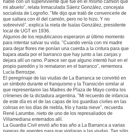
hablé con un superviviente que fue en el mismo camión que
mi abuelo", relata Inmaculada Sáenz González, concejala
socialista de Logroño. "Me dijo que trató de convencerle de
que saltara con él del camión, pero no lo hizo. Y no
sobrevivió", explica la nieta de Isaías González, presidente
local de UGT en 1936.
Algunos de los republicanos esperaron al último momento
para intentar salvar su vida. "Cuando venía con mi madre
para dejar flores me ponían una cuerda a la cintura para que
bajara atada por el barranco que hay junto a las zanjas y
dejara allí un ramo. Parece ser que alguno intentó huir en el
propio paredón y lo remataron en el barranco", rememora
Lucía Berrozpe.
El peregrinaje de las viudas de La Barranca se convirtió en
un símbolo durante el franquismo y la Transición similar al
que representaron las Madres de Plaza de Mayo contra los
crímenes de la dictadura argentina. "Mi recuerdo de infancia
de este día es el de las capas de los guardias civiles en las
colinas en los días de niebla, frío y hasta nieve", recuerda
René Larumbe, nieto de uno de los represaliados de
Villamediana enterrados allí.
La Guardia Civil envió año tras año a La Barranca a varias
parejas de agentes para que vigilaran a las viudas. Tan sólo