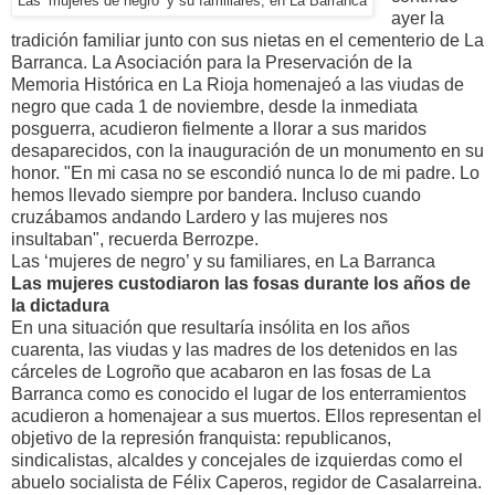
Las ‘mujeres de negro’ y su familiares, en La Barranca
ayer la
tradición familiar junto con sus nietas en el cementerio de La
Barranca. La Asociación para la Preservación de la
Memoria Histórica en La Rioja homenajeó a las viudas de
negro que cada 1 de noviembre, desde la inmediata
posguerra, acudieron fielmente a llorar a sus maridos
desaparecidos, con la inauguración de un monumento en su
honor. "En mi casa no se escondió nunca lo de mi padre. Lo
hemos llevado siempre por bandera. Incluso cuando
cruzábamos andando Lardero y las mujeres nos
insultaban", recuerda Berrozpe.
Las ‘mujeres de negro’ y su familiares, en La Barranca
Las mujeres custodiaron las fosas durante los años de
la dictadura
En una situación que resultaría insólita en los años
cuarenta, las viudas y las madres de los detenidos en las
cárceles de Logroño que acabaron en las fosas de La
Barranca como es conocido el lugar de los enterramientos
acudieron a homenajear a sus muertos. Ellos representan el
objetivo de la represión franquista: republicanos,
sindicalistas, alcaldes y concejales de izquierdas como el
abuelo socialista de Félix Caperos, regidor de Casalarreina.