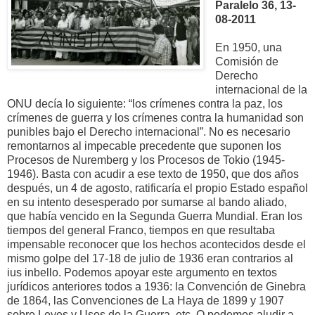
Paralelo 36, 13-
08-2011
En 1950, una
Comisión de
Derecho
internacional de la
ONU decía lo siguiente: “los crímenes contra la paz, los
crímenes de guerra y los crímenes contra la humanidad son
punibles bajo el Derecho internacional”. No es necesario
remontarnos al impecable precedente que suponen los
Procesos de Nuremberg y los Procesos de Tokio (1945-
1946). Basta con acudir a ese texto de 1950, que dos años
después, un 4 de agosto, ratificaría el propio Estado español
en su intento desesperado por sumarse al bando aliado,
que había vencido en la Segunda Guerra Mundial. Eran los
tiempos del general Franco, tiempos en que resultaba
impensable reconocer que los hechos acontecidos desde el
mismo golpe del 17-18 de julio de 1936 eran contrarios al
ius inbello. Podemos apoyar este argumento en textos
jurídicos anteriores todos a 1936: la Convención de Ginebra
de 1864, las Convenciones de La Haya de 1899 y 1907
sobre Leyes y Usos de la Guerra, etc. O podemos aludir a