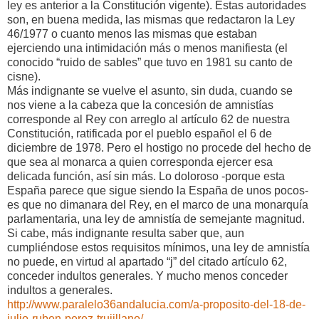
ley es anterior a la Constitución vigente). Estas autoridades
son, en buena medida, las mismas que redactaron la Ley
46/1977 o cuanto menos las mismas que estaban
ejerciendo una intimidación más o menos manifiesta (el
conocido “ruido de sables” que tuvo en 1981 su canto de
cisne).
Más indignante se vuelve el asunto, sin duda, cuando se
nos viene a la cabeza que la concesión de amnistías
corresponde al Rey con arreglo al artículo 62 de nuestra
Constitución, ratificada por el pueblo español el 6 de
diciembre de 1978. Pero el hostigo no procede del hecho de
que sea al monarca a quien corresponda ejercer esa
delicada función, así sin más. Lo doloroso -porque esta
España parece que sigue siendo la España de unos pocos-
es que no dimanara del Rey, en el marco de una monarquía
parlamentaria, una ley de amnistía de semejante magnitud.
Si cabe, más indignante resulta saber que, aun
cumpliéndose estos requisitos mínimos, una ley de amnistía
no puede, en virtud al apartado “j” del citado artículo 62,
conceder indultos generales. Y mucho menos conceder
indultos a generales.
http://www.paralelo36andalucia.com/a-proposito-del-18-de-
julio-ruben-perez-trujillano/