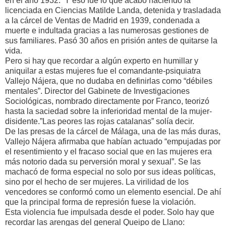
en el año 1932. Y eso fue lo que acabó haciendo la
licenciada en Ciencias Matilde Landa, detenida y trasladada
a la cárcel de Ventas de Madrid en 1939, condenada a
muerte e indultada gracias a las numerosas gestiones de
sus familiares. Pasó 30 años en prisión antes de quitarse la
vida.
Pero si hay que recordar a algún experto en humillar y
aniquilar a estas mujeres fue el comandante-psiquiatra
Vallejo Nájera, que no dudaba en definirlas como “débiles
mentales”. Director del Gabinete de Investigaciones
Sociológicas, nombrado directamente por Franco, teorizó
hasta la saciedad sobre la inferioridad mental de la mujer-
disidente.”Las peores las rojas catalanas” solía decir.
De las presas de la cárcel de Málaga, una de las más duras,
Vallejo Nájera afirmaba que habían actuado “empujadas por
el resentimiento y el fracaso social que en las mujeres era
más notorio dada su perversión moral y sexual”. Se las
machacó de forma especial no solo por sus ideas políticas,
sino por el hecho de ser mujeres. La virilidad de los
vencedores se conformó como un elemento esencial. De ahí
que la principal forma de represión fuese la violación.
Esta violencia fue impulsada desde el poder. Solo hay que
recordar las arengas del general Queipo de Llano: