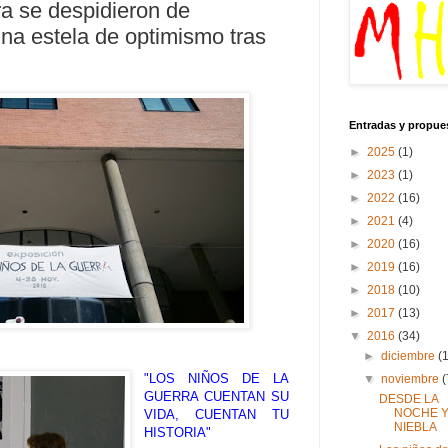
ra se despidieron de
na estela de optimismo tras
Entradas y propue
►
2025
(1)
►
2023
(1)
►
2022
(16)
►
2021
(4)
►
2020
(16)
►
2019
(16)
►
2018
(10)
►
2017
(13)
▼
2016
(34)
►
diciembre
(
"LOS NIÑOS DE LA
▼
noviembre
(
GUERRA CUENTAN SU
DESDE LA
NOCHE Y
VIDA, CUENTAN TU
NIEBLA
HISTORIA"