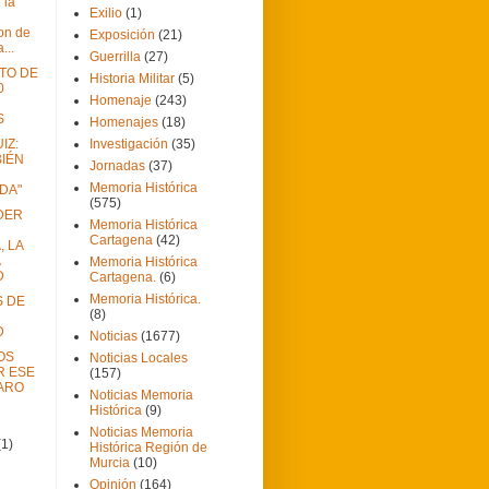
 la
Exilio
(1)
on de
Exposición
(21)
...
Guerrilla
(27)
ATO DE
Historia Militar
(5)
0
Homenaje
(243)
S
Homenajes
(18)
IZ:
Investigación
(35)
BIÉN
Jornadas
(37)
Memoria Histórica
DA"
(575)
DER
Memoria Histórica
Cartagena
(42)
, LA
Memoria Histórica
D
Cartagena.
(6)
Memoria Histórica.
 DE
(8)
D
Noticias
(1677)
OS
Noticias Locales
R ESE
(157)
ARO
Noticias Memoria
Histórica
(9)
Noticias Memoria
(1)
Histórica Región de
Murcia
(10)
Opinión
(164)