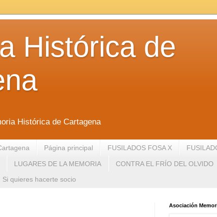
 Histórica de
ena
oria Histórica de Cartagena
Cartagena
Página principal
FUSILADOS FOSA X
FUSILAD
LUGARES DE LA MEMORIA
CONTRA EL FRÍO DEL OLVIDO
Si quieres hacerte socio
Asociación Memori