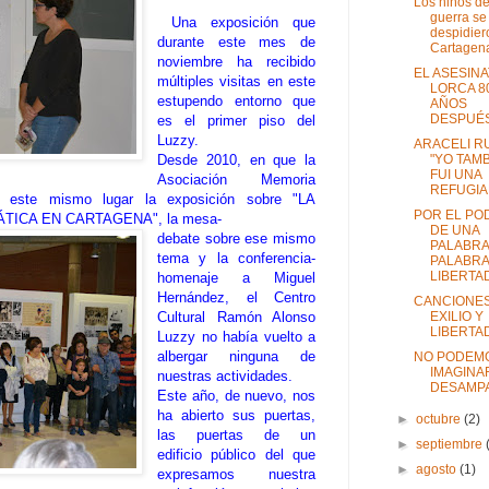
Los niños de
guerra se
Una exposición que
despidier
durante este mes de
Cartagena
noviembre ha recibido
EL ASESIN
múltiples visitas en este
LORCA 8
estupendo entorno que
AÑOS
DESPUÉ
es el primer piso del
Luzzy.
ARACELI RU
"YO TAM
Desde 2010, en que la
FUI UNA
Asociación Memoria
REFUGIA
a este mismo lugar la exposición sobre "LA
POR EL PO
 EN CARTAGENA", la mesa-
DE UNA
debate sobre ese mismo
PALABRA
tema y la conferencia-
PALABRA
LIBERTA
homenaje a Miguel
Hernández, el Centro
CANCIONES
EXILIO Y
Cultural Ramón Alonso
LIBERTA
Luzzy no había vuelto a
albergar ninguna de
NO PODEM
IMAGINA
nuestras actividades.
DESAMP
Este año, de nuevo, nos
ha abierto sus puertas,
►
octubre
(2)
las puertas de un
►
septiembre
edificio público del que
►
agosto
(1)
expresamos nuestra