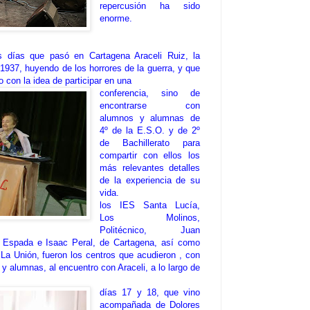
repercusión ha sido
enorme.
s días que pasó en Cartagena Araceli Ruiz, la
1937, huyendo de los horrores de la guerra, y que
o con la idea de participar en una
conferencia, sino de
encontrarse con
alumnos y alumnas de
4º de la E.S.O. y de 2º
de Bachillerato para
compartir con ellos los
más relevantes detalles
de la experiencia de su
vida.
los IES Santa Lucía,
Los Molinos,
Politécnico, Juan
 Espada e Isaac Peral, de Cartagena, así como
La Unión, fueron los centros que acudieron , con
 alumnas, al encuentro con Araceli, a lo largo de
días 17 y 18, que vino
acompañada de Dolores