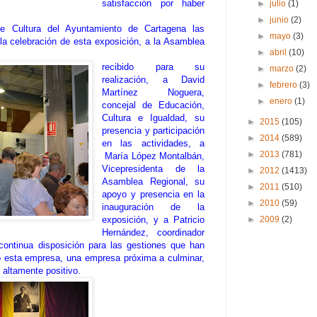
satisfacción por haber
►
julio
(1)
►
junio
(2)
e Cultura del Ayuntamiento de Cartagena las
►
mayo
(3)
la celebración de esta exposición, a la Asamblea
►
abril
(10)
recibido para su
►
marzo
(2)
realización, a David
►
febrero
(3)
Martínez Noguera,
►
enero
(1)
concejal de Educación,
Cultura e Igualdad, su
►
2015
(105)
presencia y participación
►
2014
(589)
en las actividades, a
►
2013
(781)
María López Montalbán,
Vicepresidenta de la
►
2012
(1413)
Asamblea Regional, su
►
2011
(510)
apoyo y presencia en la
►
2010
(59)
inauguración de la
►
2009
(2)
exposición, y a Patricio
Hernández, coordinador
continua disposición para las gestiones que han
bo esta empresa, una empresa próxima a culminar,
 altamente positivo.