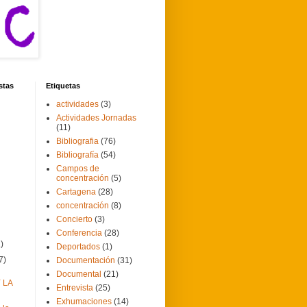
stas
Etiquetas
actividades
(3)
Actividades Jornadas
(11)
Bibliografia
(76)
Bibliografía
(54)
Campos de
concentración
(5)
Cartagena
(28)
concentración
(8)
Concierto
(3)
Conferencia
(28)
1)
Deportados
(1)
7)
Documentación
(31)
Documental
(21)
 LA
Entrevista
(25)
Exhumaciones
(14)