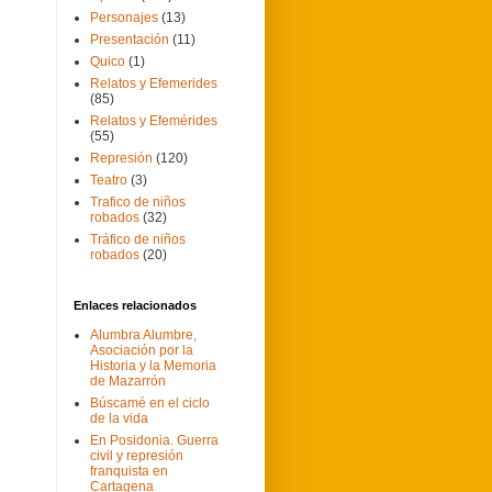
Personajes
(13)
Presentación
(11)
Quico
(1)
Relatos y Efemerides
(85)
Relatos y Efemérides
(55)
Represión
(120)
Teatro
(3)
Trafico de niños
robados
(32)
Tráfico de niños
robados
(20)
Enlaces relacionados
Alumbra Alumbre,
Asociación por la
Historia y la Memoria
de Mazarrón
Búscamé en el ciclo
de la vida
En Posidonia. Guerra
civil y represión
franquista en
Cartagena