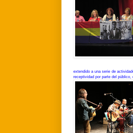
extendido a una serie de activid
receptividad por parte del público