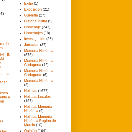
Exilio
(1)
Exposición
(21)
(43)
Guerrilla
(27)
Historia Militar
(5)
Homenaje
(243)
Homenajes
(18)
Investigación
(35)
ca de
Jornadas
(37)
es
Memoria Histórica
AL, IN
(575)
AM.
Memoria Histórica
o
Cartagena
(42)
...
Memoria Histórica
 de la
Cartagena.
(6)
Memoria Histórica.
facar
(8)
Noticias
(1677)
estro
Noticias Locales
ento a
(157)
con
Noticias Memoria
Histórica
(9)
o
Noticias Memoria
es
Histórica Región de
Murcia
(10)
Opinión
(164)
r los