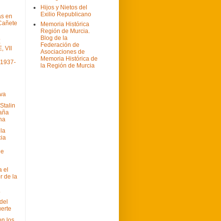
Hijos y Nietos del
Exilio Republicano
as en
Cañete
Memoria Histórica
Región de Murcia.
Blog de la
E
Federación de
 VII
Asociaciones de
Memoria Histórica de
 1937-
la Región de Murcia
va
Stalin
aña
na
la
ia
de
 el
r de la
.
del
erte
on los