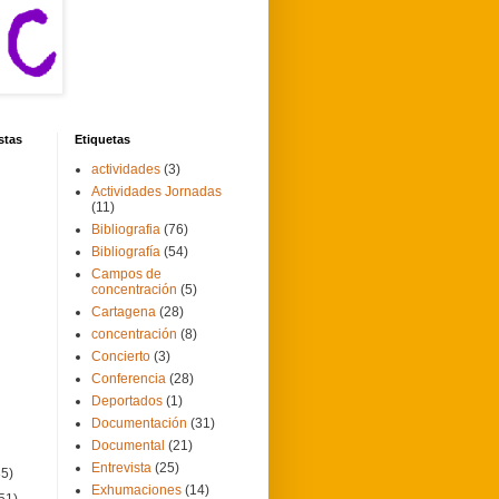
stas
Etiquetas
actividades
(3)
Actividades Jornadas
(11)
Bibliografia
(76)
Bibliografía
(54)
Campos de
concentración
(5)
Cartagena
(28)
concentración
(8)
Concierto
(3)
Conferencia
(28)
Deportados
(1)
Documentación
(31)
Documental
(21)
Entrevista
(25)
35)
Exhumaciones
(14)
51)