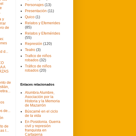
del
Personajes
(13)
e
Presentación
(11)
.
Quico
(1)
a y
Relatos y Efemerides
rrar
(85)
ero de
Relatos y Efemérides
(55)
as:
enes
Represión
(120)
Teatro
(3)
 d...
Trafico de niños
robados
(32)
CO
Tráfico de niños
A A
robados
(20)
RZAS
ento de
Enlaces relacionados
tián,
etira...
Alumbra Alumbre,
Asociación por la
Historia y la Memoria
los
de Mazarrón
s de...
Búscamé en el ciclo
de la vida
ón
En Posidonia. Guerra
civil y represión
to de
franquista en
s I...
Cartagena