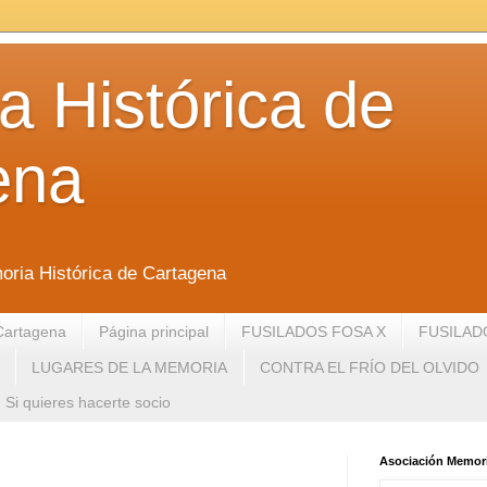
 Histórica de
ena
oria Histórica de Cartagena
Cartagena
Página principal
FUSILADOS FOSA X
FUSILAD
LUGARES DE LA MEMORIA
CONTRA EL FRÍO DEL OLVIDO
Si quieres hacerte socio
Asociación Memori