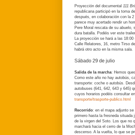
Proyección del documental
111 Br
republicana participó en la toma d
después, en colaboración con la 2 
parece muy acertado rendir un hom
Pere Moral rescata de su abuelo, s
dura batalla. Podéis ver este trai
La proyección se hará a las 18:00 e
Calle Relatores, 16, metro Tirso d
habrá otro acto en la misma sala.
Sábado 29 de julio
Salida de la marcha
: Hemos queda
Como este año no hay autobús, ca
transporte: coche o autobús. Desd
autobuses (641, 642, 643 y 645) qu
cuyos horarios podéis consultar e
transporte/trasporte-publico.html
Recorrido
: en el mapa adjunto se
primero hasta la fresneda situada j
de la virgen del Soto. Los que no 
marchará hacia el cerro de la Moch
descenso. A la vuelta, lo que se 