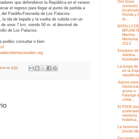
Dos fosas
hadores que defendieron la República en el verano
comunes
ciar el regreso para llegar al punto de partida a
localizad
a del Pardillo-Fresneda de Los Palacios-
Ronda y 
la...
, la ida de bajada y la vuelta de subida con un
s de unos 7 km, siendo 50 m. el desnivel de
BATALLA D
ollo de Los Palacios.
BRUNETE,
Marcha
Memorial
a podéis consultar o bien
2013
om/
Exequias de
gadasinternacionales.org
Adelina
Kondratie
La purga de 
gena
en
4:54
en la Esp
republica
Jueces para 
Democrac
acusa a
Falange 
críme...
rio
El PSOE pisa
acelerado
memoria
histórica..
La herencia 
Doctor Mu
Encuentro c