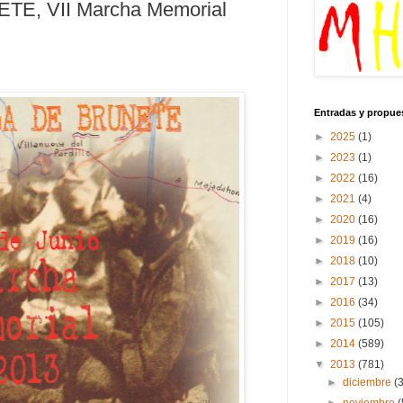
E, VII Marcha Memorial
Entradas y propue
►
2025
(1)
►
2023
(1)
►
2022
(16)
►
2021
(4)
►
2020
(16)
►
2019
(16)
►
2018
(10)
►
2017
(13)
►
2016
(34)
►
2015
(105)
►
2014
(589)
▼
2013
(781)
►
diciembre
(
►
noviembre
(