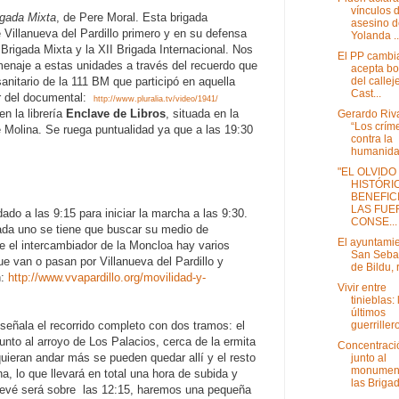
vínculos 
igada Mixta
, de Pere Moral. Esta brigada
asesino d
e Villanueva del Pardillo primero y en su defensa
Yolanda ..
Brigada Mixta y la XII Brigada Internacional. Nos
El PP cambi
enaje a estas unidades a través del recuerdo que
acepta bo
del callej
anitario de la 111 BM que participó en aquella
Cast...
ler del documental:
http://www.pluralia.tv/video/1941/
n la librería
Enclave de Libros
, situada en la
Gerardo Riv
“Los crím
e Molina. Se ruega puntualidad ya que a las 19:30
contra la
humanidad
"EL OLVIDO
HISTÓRI
BENEFICI
LAS FUE
do a las 9:15 para iniciar la marcha a las 9:30.
CONSE...
da uno se tiene que buscar su medio de
El ayuntami
e el intercambiador de la Moncloa hay varios
San Sebas
e van o pasan por Villanueva del Pardillo y
de Bildu, r
n:
http://www.vvapardillo.org/movilidad-y-
Vivir entre
tinieblas: 
últimos
guerrillero
 señala el recorrido completo con dos tramos: el
unto al arroyo de Los Palacios, cerca de la ermita
Concentraci
quieran andar más se pueden quedar allí y el resto
junto al
monumen
a, lo que llevará en total una hora de subida y
las Brigada
prevé será sobre las 12:15, haremos una pequeña