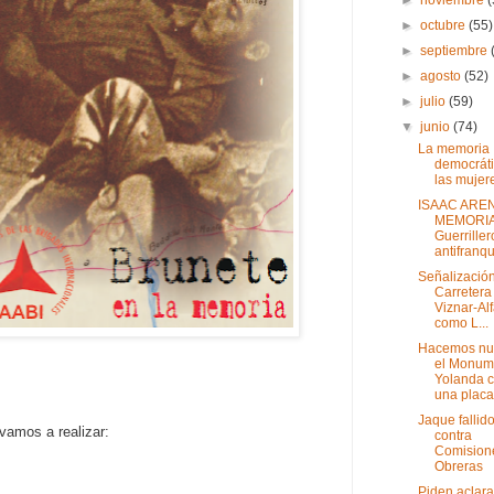
►
octubre
(55)
►
septiembre
►
agosto
(52)
►
julio
(59)
▼
junio
(74)
La memoria
democráti
las mujer
ISAAC AREN
MEMORI
Guerriller
antifranqui
Señalización
Carretera
Viznar-Al
como L...
Hacemos nu
el Monum
Yolanda 
una placa
Jaque fallid
vamos a realizar:
contra
Comision
Obreras
Piden aclara