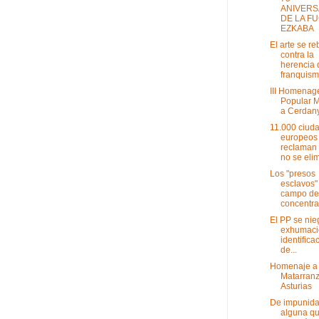
ANIVERS
DE LA F
EZKABA
El arte se re
contra la
herencia 
franquis
III Homenag
Popular 
a Cerdan
11.000 ciud
europeos
reclaman
no se elim
Los "presos
esclavos"
campo de
concentrac
El PP se nie
exhumaci
identifica
de...
Homenaje a 
Matarranz
Asturias
De impunida
alguna qu