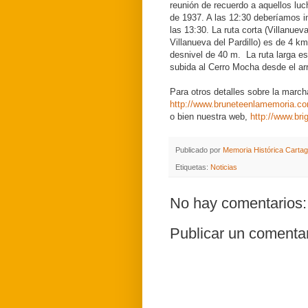
reunión de recuerdo a aquellos luc
de 1937. A las 12:30 deberíamos ini
las 13:30. La ruta corta (Villanuev
Villanueva del Pardillo) es de 4 km
desnivel de 40 m. La ruta larga e
subida al Cerro Mocha desde el arr
Para otros detalles sobre la march
http://www.bruneteenlamemoria.c
o bien nuestra web,
http://www.bri
Publicado por
Memoria Histórica Carta
Etiquetas:
Noticias
No hay comentarios:
Publicar un comenta