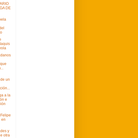
ARIO
UGA DE
bela
del
mo
e
Maquis
yola
adanos
 que
...
 de un
ión...
ga a la
ón e
ción
Felipe
 en
des y
e otra