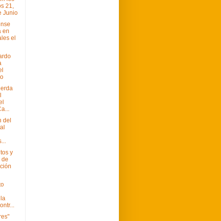
os 21,
e Junio
ense
á en
ales el
ardo
a
el
mo
uerda
l
el
a...
 del
al
...
tos y
 de
ción
to
 la
ntr...
res"