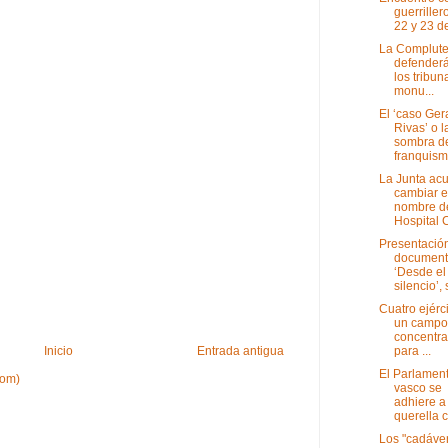
guerriller
22 y 23 d
La Complut
defender
los tribun
monu...
El ‘caso Ger
Rivas’ o l
sombra d
franquis
La Junta ac
cambiar e
nombre d
Hospital C
Presentación
document
‘Desde el
silencio’, s
Cuatro ejérci
un campo
concentra
para ...
Inicio
Entrada antigua
El Parlamen
tom)
vasco se
adhiere a
querella co
Los "cadáve