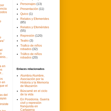
Personajes
(13)
por
encia
Presentación
(11)
 todos
Quico
(1)
Relatos y Efemerides
e
(85)
Relatos y Efemérides
(55)
Represión
(120)
e
Teatro
(3)
ra”
Trafico de niños
robados
(32)
el
mo
Tráfico de niños
inis...
robados
(20)
a en
Enlaces relacionados
os
...
Alumbra Alumbre,
os
Asociación por la
n en
Historia y la Memoria
que el
de Mazarrón
Búscamé en el ciclo
de la vida
as del
rayas
En Posidonia. Guerra
civil y represión
insiste
franquista en
o
Cartagena
a los