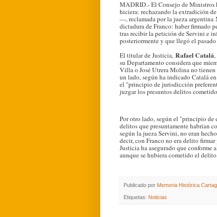
MADRID.- El Consejo de Ministros ha
hiciera: rechazando la extradición de
—, reclamada por la jueza argentina
dictadura de Franco: haber firmado p
tras recibir la petición de Servini e 
posteriormente y que llegó el pasado
Rafael Catalá
El titular de Justicia,
,
su Departamento considera que miem
Villa o José Utrera Molina no tienen 
un lado, según ha indicado Catalá en 
el "principio de jurisdicción prefere
juzgar los presuntos delitos cometido
Por otro lado, según el "principio de
delitos que presuntamente habrían 
según la jueza Servini, no eran hechos
decir, con Franco no era delito firma
Justicia ha asegurado que conforme al
aunque se hubiera cometido el delito,
Publicado por
Memoria Histórica Carta
Etiquetas:
Noticias