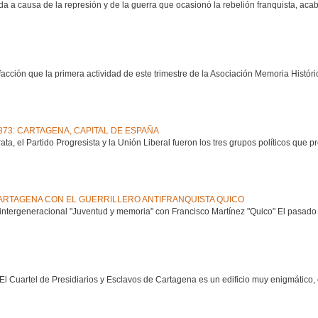
da a causa de la represión y de la guerra que ocasionó la rebelión franquista, aca
cción que la primera actividad de este trimestre de la Asociación Memoria Histór
1873: CARTAGENA, CAPITAL DE ESPAÑA
a, el Partido Progresista y la Unión Liberal fueron los tres grupos políticos que 
RTAGENA CON EL GUERRILLERO ANTIFRANQUISTA QUICO
ntergeneracional "Juventud y memoria" con Francisco Martínez "Quico" El pasado 8
uartel de Presidiarios y Esclavos de Cartagena es un edificio muy enigmático,