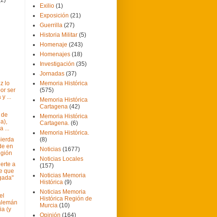
Exilio
(1)
Exposición
(21)
Guerrilla
(27)
Historia Militar
(5)
Homenaje
(243)
Homenajes
(18)
Investigación
(35)
Jornadas
(37)
z lo
Memoria Histórica
or ser
(575)
y ...
Memoria Histórica
Cartagena
(42)
 de
Memoria Histórica
a),
Cartagena.
(6)
 ...
Memoria Histórica.
ierda
(8)
de en
Noticias
(1677)
egión
Noticias Locales
erte a
(157)
e que
Noticias Memoria
igada"
Histórica
(9)
Noticias Memoria
el
Histórica Región de
alemán
Murcia
(10)
ia (y
Opinión
(164)