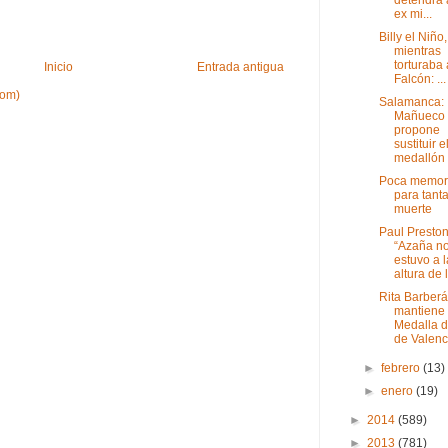
ex mi...
Billy el Niño,
mientras
torturaba 
Inicio
Entrada antigua
Falcón: ...
tom)
Salamanca:
Mañueco
propone
sustituir e
medallón d
Poca memor
para tant
muerte
Paul Preston
“Azaña n
estuvo a l
altura de l
Rita Barberá
mantiene 
Medalla d
de Valenci
►
febrero
(13)
►
enero
(19)
►
2014
(589)
►
2013
(781)