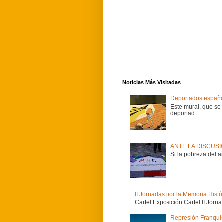
Noticias Más Visitadas
Deportados españo
Este mural, que se
deportad...
ANTE LA DISCUS
Si la pobreza del 
II Jornadas por la Memoria Hist
Cartel Exposición Cartel II Jorn
Represión Franquist