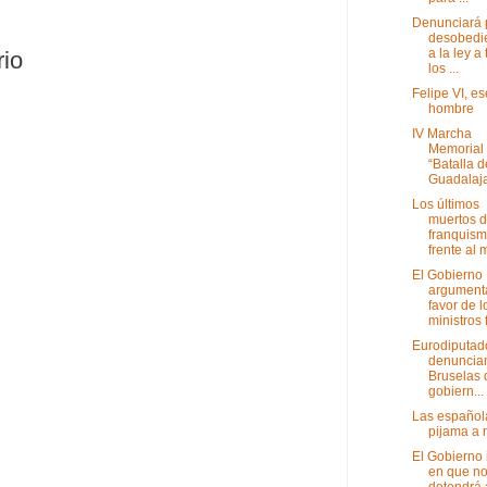
Denunciará 
desobedi
a la ley a
rio
los ...
Felipe VI, es
hombre
IV Marcha
Memorial
“Batalla d
Guadalaja
Los últimos
muertos d
franquis
frente al m
El Gobierno
argument
favor de l
ministros fr
Eurodiputad
denuncia
Bruselas 
gobiern...
Las español
pijama a 
El Gobierno 
en que n
detendrá 