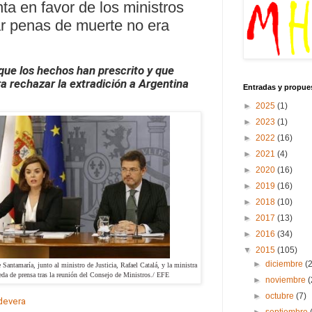
a en favor de los ministros
ar penas de muerte no era
 que los hechos han prescrito y que
a rechazar la extradición a Argentina
Entradas y propue
►
2025
(1)
►
2023
(1)
►
2022
(16)
►
2021
(4)
►
2020
(16)
►
2019
(16)
►
2018
(10)
►
2017
(13)
►
2016
(34)
▼
2015
(105)
►
diciembre
(
Santamaría, junto al ministro de Justicia, Rafael Catalá, y la ministra
eda de prensa tras la reunión del Consejo de Ministros./ EFE
►
noviembre
(
►
octubre
(7)
devera
►
septiembre