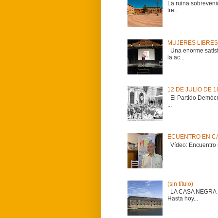
La ruina sobreveni
tre...
MUJERES LIBRES
Una enorme satisfa
la ac...
12 DE JULIO DE 
El Partido Demócrat
...
ECUENTRO EN CA
Vídeo: Encuentro i
(sin título)
LA CASA NEGRA El C
Hasta hoy...