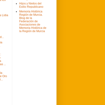
Hijos y Nietos del
Exilio Republicano
Memoria Histórica
Región de Murcia.
a Lidia
Blog de la
Federación de
Asociaciones de
Memoria Histórica de
la Región de Murcia
l
...
ia
a
:
o
a
as ...
la
e Oro
...