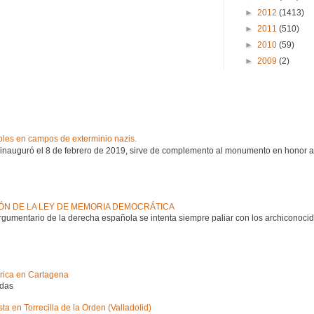
►
2012
(1413)
►
2011
(510)
►
2010
(59)
►
2009
(2)
les en campos de exterminio nazis.
 inauguró el 8 de febrero de 2019, sirve de complemento al monumento en honor a
IÓN DE LA LEY DE MEMORIA DEMOCRÁTICA
argumentario de la derecha española se intenta siempre paliar con los archiconoci
órica en Cartagena
adas
a en Torrecilla de la Orden (Valladolid)