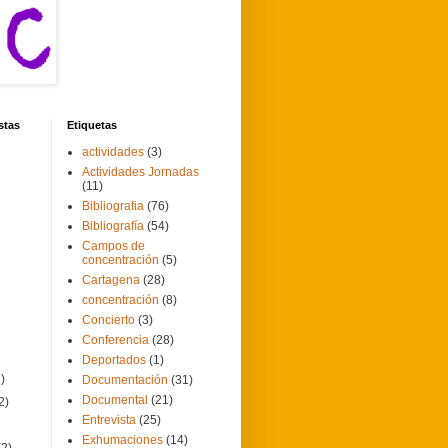
stas
Etiquetas
actividades
(3)
Actividades Jornadas
(11)
Bibliografia
(76)
Bibliografía
(54)
Campos de
concentración
(5)
Cartagena
(28)
concentración
(8)
Concierto
(3)
Conferencia
(28)
Deportados
(1)
2)
Documentación
(31)
Documental
(21)
2)
Entrevista
(25)
Exhumaciones
(14)
(2)