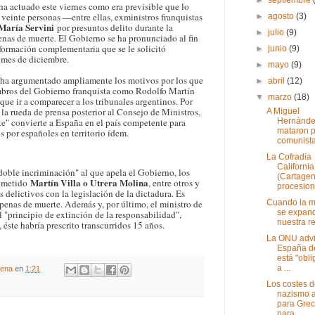
 actuado este viernes como era previsible que lo
 veinte personas —entre ellas, exministros franquistas
►
agosto
(3)
María Servini
por presuntos delito durante la
►
julio
(9)
enas de muerte. El Gobierno se ha pronunciado al fin
información complementaria que se le solicitó
►
junio
(9)
 mes de diciembre.
►
mayo
(9)
 ha argumentado ampliamente los motivos por los que
►
abril
(12)
bros del Gobierno franquista como Rodolfo Martín
▼
marzo
(18)
que ir a comparecer a los tribunales argentinos. Por
la rueda de prensa posterior al Consejo de Ministros,
A Miguel
Hernánde
nte" convierte a España en el país competente para
mataron p
s por españoles en territorio ídem.
comunista 
La Cofradia
California
 doble incriminación" al que apela el Gobierno, los
(Cartagen
Martín Villa o Utrera Molina
cometido
, entre otros y
procesiona
 delictivos con la legislación de la dictadura. Es
Cuando la m
r penas de muerte. Además y, por último, el ministro de
se expan
 "principio de extinción de la responsabilidad",
nuestra r
 éste habría prescrito transcurridos 15 años.
La ONU advi
España d
está "obl
a ...
gena
en
1:21
Los costes d
nazismo 
para Grec
para ...