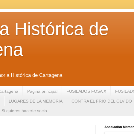
 Histórica de
ena
oria Histórica de Cartagena
Cartagena
Página principal
FUSILADOS FOSA X
FUSILAD
LUGARES DE LA MEMORIA
CONTRA EL FRÍO DEL OLVIDO
Si quieres hacerte socio
Asociación Memori