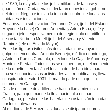
de 1939, la mayoría de los jefes militares de la base y
guarnición de Cartagena se declaran opuestos al gobierno
del doctor Negrín e inician la toma del control de todas las
unidades e instalaciones.
Encabezan la sublevación Fernando Oliva, (jefe del Estado
Mayor de la base) Gerardo Armentia y Arturo Espa, (jefe y
segundo jefe, respectivamente) del regimiento de artillería
de costa, Norberto Morell (jefe del Arsenal) y Vicente
Ramírez (jefe de Estado Mayor).
Entre las figuras civiles más destacadas que apoyan el
golpe, se encuentran Antonio Bermejo, médico odontólogo,
y Antonio Ramos Carratalá, director de la Caja de Ahorros y
Monte de Piedad. Todos ellos se encuentran, en el momento
de la rebelión, en la cárcel local, a donde han ido a parar
una vez conocidas sus actividades antirrepublicanas; llevan
conspirando desde 1931, formando parte de la quinta
columna en Cartagena.
Desde el parque de artillería se hacen llamamientos a
Franco, para que mande la flota nacional a ocupar
Cartagena, puesto que las baterías de costa están tomadas
por los sublevados.
Al mediodía de 5 Marzo, las dudas se disiparon sobre la