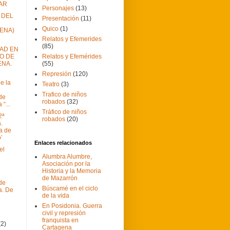
AR
Personajes
(13)
 DEL
Presentación
(11)
Quico
(1)
ENA)
Relatos y Efemerides
(85)
DAD EN
O DE
Relatos y Efemérides
NA.
(55)
Represión
(120)
e la
Teatro
(3)
Trafico de niños
 de
robados
(32)
“...
Tráfico de niños
2ª
robados
(20)
.
a de
’
Enlaces relacionados
el
Alumbra Alumbre,
Asociación por la
Historia y la Memoria
de Mazarrón
 de
Búscamé en el ciclo
a. De
de la vida
En Posidonia. Guerra
civil y represión
franquista en
(2)
Cartagena