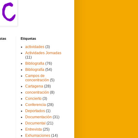
stas
Etiquetas
actividades
(3)
Actividades Jornadas
(11)
Bibliografia
(76)
Bibliografía
(54)
Campos de
concentración
(5)
Cartagena
(28)
concentración
(8)
Concierto
(3)
Conferencia
(28)
Deportados
(1)
Documentación
(31)
Documental
(21)
Entrevista
(25)
Exhumaciones
(14)