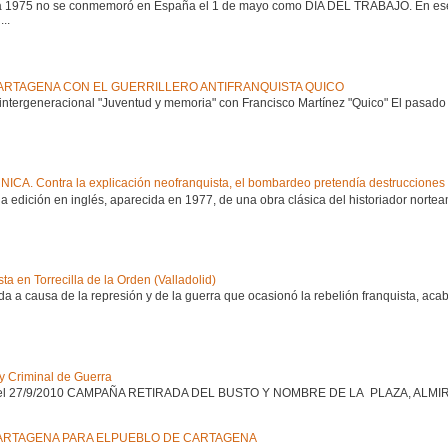
1975 no se conmemoró en España el 1 de mayo como DÍA DEL TRABAJO. En ese dí
..
RTAGENA CON EL GUERRILLERO ANTIFRANQUISTA QUICO
ntergeneracional "Juventud y memoria" con Francisco Martínez "Quico" El pasado 8
A. Contra la explicación neofranquista, el bombardeo pretendía destrucciones
e la edición en inglés, aparecida en 1977, de una obra clásica del historiador nort
a en Torrecilla de la Orden (Valladolid)
da a causa de la represión y de la guerra que ocasionó la rebelión franquista, aca
 y Criminal de Guerra
 Blog el 27/9/2010 CAMPAÑA RETIRADA DEL BUSTO Y NOMBRE DE LA PLAZA, A
ARTAGENA PARA ELPUEBLO DE CARTAGENA