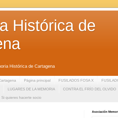
 Histórica de
ena
oria Histórica de Cartagena
Cartagena
Página principal
FUSILADOS FOSA X
FUSILAD
LUGARES DE LA MEMORIA
CONTRA EL FRÍO DEL OLVIDO
Si quieres hacerte socio
Asociación Memori