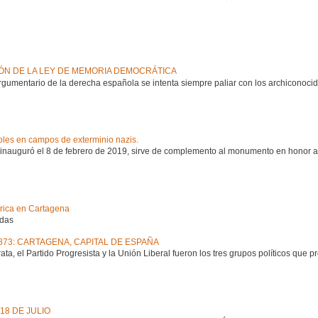
IÓN DE LA LEY DE MEMORIA DEMOCRÁTICA
argumentario de la derecha española se intenta siempre paliar con los archiconoci
les en campos de exterminio nazis.
 inauguró el 8 de febrero de 2019, sirve de complemento al monumento en honor a
órica en Cartagena
adas
1873: CARTAGENA, CAPITAL DE ESPAÑA
a, el Partido Progresista y la Unión Liberal fueron los tres grupos políticos que 
18 DE JULIO