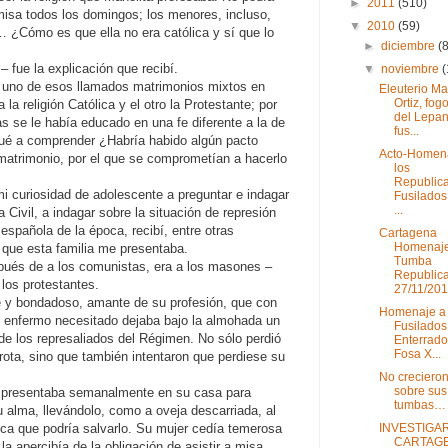
►
2011
(510)
isa todos los domingos; los menores, incluso,
▼
2010
(59)
… ¿Cómo es que ella no era católica y sí que lo
►
diciembre
(
 fue la explicación que recibí.
▼
noviembre
(
 uno de esos llamados matrimonios mixtos en
Eleuterio Ma
Ortiz, fog
a religión Católica y el otro la Protestante; por
del Lepan
as se le había educado en una fe diferente a la de
fus...
gué a comprender ¿Habría habido algún pacto
Acto-Homen
 matrimonio, por el que se comprometían a hacerlo
los
Republic
 curiosidad de adolescente a preguntar e indagar
Fusilados
...
 Civil, a indagar sobre la situación de represión
spañola de la época, recibí, entre otras
Cartagena
Homenaj
e que esta familia me presentaba.
Tumba
ués de a los comunistas, era a los masones –
Republic
 los protestantes.
27/11/20
e y bondadoso, amante de su profesión, que con
Homenaje a 
un enfermo necesitado dejaba bajo la almohada un
Fusilados
 de los represaliados del Régimen. No sólo perdió
Enterrado
Fosa X...
rota, sino que también intentaron que perdiese su
No crecieron
sobre sus
se presentaba semanalmente en su casa para
tumbas…
su alma, llevándolo, como a oveja descarriada, al
INVESTIGA
única que podría salvarlo. Su mujer cedía temerosa
CARTAG
a apercibía de la obligación de asistir a misa