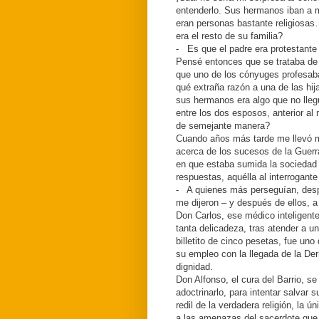
entenderlo. Sus hermanos iban a m
eran personas bastante religiosas
era el resto de su familia?
- Es que el padre era protestante –
Pensé entonces que se trataba de
que uno de los cónyuges profesaba l
qué extraña razón a una de las hij
sus hermanos era algo que no lle
entre los dos esposos, anterior al
de semejante manera?
Cuando años más tarde me llevó mi
acerca de los sucesos de la Guerra
en que estaba sumida la sociedad e
respuestas, aquélla al interrogant
- A quienes más perseguían, desp
me dijeron – y después de ellos, a
Don Carlos, ese médico inteligent
tanta delicadeza, tras atender a 
billetito de cinco pesetas, fue uno
su empleo con la llegada de la Der
dignidad.
Don Alfonso, el cura del Barrio, 
adoctrinarlo, para intentar salvar 
redil de la verdadera religión, la 
a las amenazas del sacerdote que l