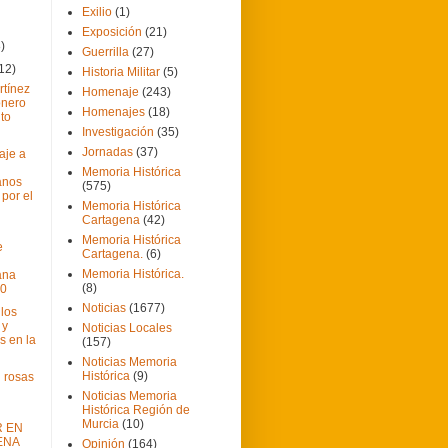
Exilio
(1)
Exposición
(21)
8)
Guerrilla
(27)
12)
Historia Militar
(5)
rtínez
Homenaje
(243)
onero
Homenajes
(18)
to
Investigación
(35)
Jornadas
(37)
aje a
Memoria Histórica
anos
(575)
 por el
Memoria Histórica
Cartagena
(42)
Memoria Histórica
e
Cartagena.
(6)
Memoria Histórica.
ana
(8)
10
Noticias
(1677)
los
 y
Noticias Locales
s en la
(157)
Noticias Memoria
Histórica
(9)
 rosas
Noticias Memoria
Histórica Región de
Murcia
(10)
R EN
ENA
Opinión
(164)