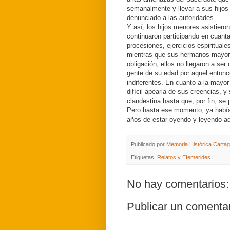
semanalmente y llevar a sus hijos
denunciado a las autoridades.
Y así, los hijos menores asistiero
continuaron participando en cuanta
procesiones, ejercicios espirituale
mientras que sus hermanos mayore
obligación; ellos no llegaron a se
gente de su edad por aquel entonc
indiferentes. En cuanto a la mayo
difícil apearla de sus creencias, y
clandestina hasta que, por fin, se 
Pero hasta ese momento, ya hab
años de estar oyendo y leyendo aqu
Publicado por
Memoria Histórica Carta
Etiquetas:
Relatos y Efemerides
No hay comentarios:
Publicar un comenta