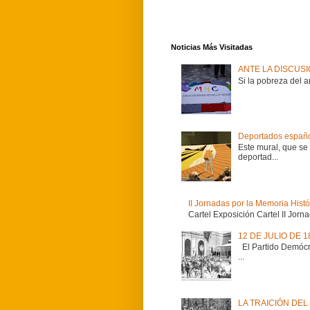
Noticias Más Visitadas
ANTE LA DISCUS
Si la pobreza del 
Deportados españo
Este mural, que se
deportad...
II Jornadas por la Memoria Hist
Cartel Exposición Cartel II Jorn
12 DE JULIO DE 
El Partido Demócrat
...
LA TRAICIÓN DEL 