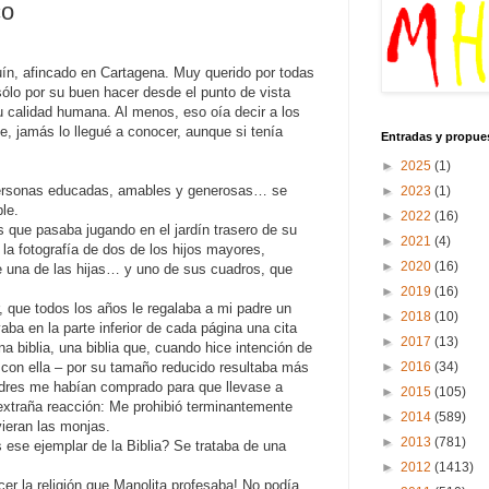
co
ín, afincado en Cartagena. Muy querido por todas
ólo por su buen hacer desde el punto de vista
su calidad humana. Al menos, eso oía decir a los
, jamás lo llegué a conocer, aunque si tenía
Entradas y propue
►
2025
(1)
personas educadas, amables y generosas… se
►
2023
(1)
le.
►
2022
(16)
s que pasaba jugando en el jardín trasero de su
►
2021
(4)
 la fotografía de dos de los hijos mayores,
►
2020
(16)
 de una de las hijas… y uno de sus cuadros, que
►
2019
(16)
, que todos los años le regalaba a mi padre un
►
2018
(10)
ba en la parte inferior de cada página una cita
►
2017
(13)
a biblia, una biblia que, cuando hice intención de
►
2016
(34)
ar con ella – por su tamaño reducido resultaba más
adres me habían comprado para que llevase a
►
2015
(105)
xtraña reacción: Me prohibió terminantemente
►
2014
(589)
vieran las monjas.
►
2013
(781)
 ese ejemplar de la Biblia? Se trataba de una
►
2012
(1413)
cer la religión que Manolita profesaba! No podía