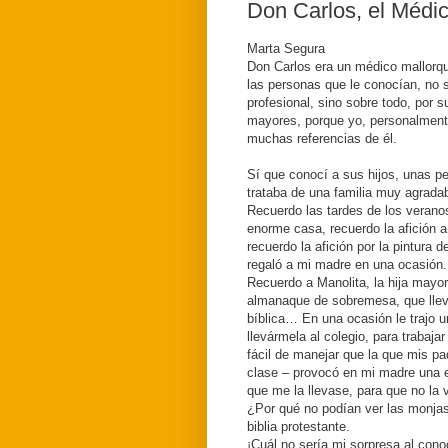
Don Carlos, el Médi
Marta Segura
Don Carlos era un médico mallorqu
las personas que le conocían, no s
profesional, sino sobre todo, por 
mayores, porque yo, personalmente
muchas referencias de él.
Sí que conocí a sus hijos, unas 
trataba de una familia muy agradab
Recuerdo las tardes de los verano
enorme casa, recuerdo la afición a
recuerdo la afición por la pintura
regaló a mi madre en una ocasión.
Recuerdo a Manolita, la hija mayor
almanaque de sobremesa, que lleva
bíblica… En una ocasión le trajo un
llevármela al colegio, para trabaj
fácil de manejar que la que mis p
clase – provocó en mi madre una e
que me la llevase, para que no la 
¿Por qué no podían ver las monjas
biblia protestante.
¡Cuál no sería mi sorpresa al cono