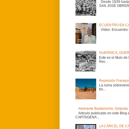
Desde 1939 hasta 
SAN JOSÉ OBRER.
ECUENTRO EN CA
Vídeo: Encuentro i
GUERNICA, GUERNIC
Este es el título d
Rec...
Represión Franquist
La ruina sobreveni
tre...
Almirante Bastarreche, Golpista
Articulo publicado en este
CARTAGENA ...
LA CÁRCEL DE C